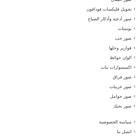
تحويل فليكسات فودافون
صور أدعية وأذكار الصباح
بوستات
صور حب
فوازير وحلها
الوان حوائط
اكسسوارات بنات
صور فراق
صور عربيات
صور حوامل
صور بحبك
سياسة الخصوصية
اتصل بنا