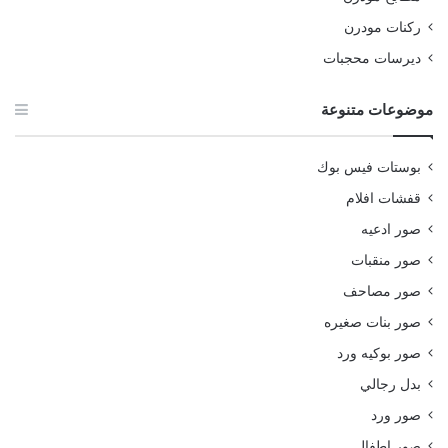
ركنات مودرن
ديرسات محجبات
موضوعات متنوعة
بوستات فيس بوك
قفشات افلام
صور ادعيه
صور منقبات
صور مصاحف
صور بنات صغيره
صور بوكيه ورد
بدل رجالي
صور ورد
صور اطفال