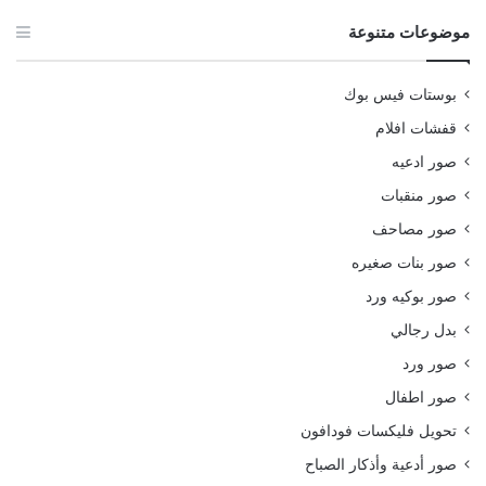
موضوعات متنوعة
بوستات فيس بوك
قفشات افلام
صور ادعيه
صور منقبات
صور مصاحف
صور بنات صغيره
صور بوكيه ورد
بدل رجالي
صور ورد
صور اطفال
تحويل فليكسات فودافون
صور أدعية وأذكار الصباح