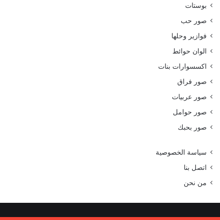
بوستات
صور حب
فوازير وحلها
الوان حوائط
اكسسوارات بنات
صور فراق
صور عربيات
صور حوامل
صور بحبك
سياسة الخصوصية
اتصل بنا
من نحن