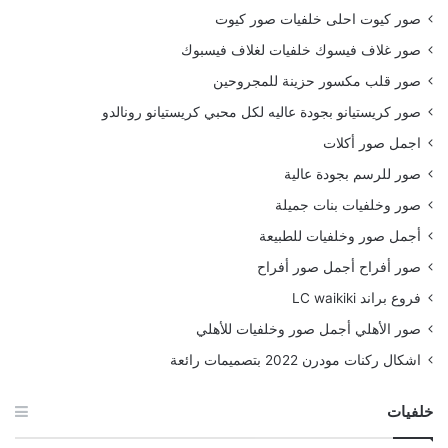
صور كيوت احلى خلفيات صور كيوت
صور غلاف فيسوك خلفيات لغلاف فيسبوك
صور قلب مكسور حزينة للمجروحين
صور كريستيانو بجودة عاليه لكل محبي كريستيانو رونالدو
اجمل صور أكلات
صور للرسم بجودة عالية
صور وخلفيات بنات جميلة
أجمل صور وخلفيات للطبيعة
صور أفراح أجمل صور أفراح
فروع براند LC waikiki
صور الأهلي أجمل صور وخلفيات للأهلي
اشكال ركنات مودرن 2022 بتصميمات رائعة
خلفيات