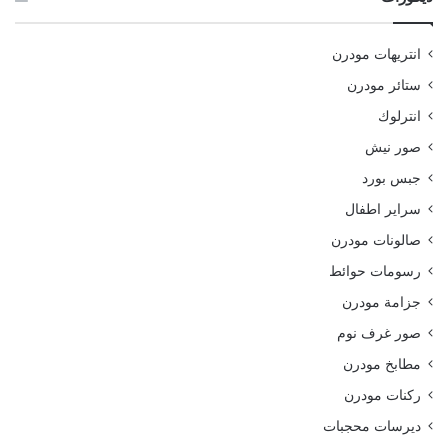
انتريهات مودرن
ستائر مودرن
انترلوك
صور نيش
جبس بورد
سراير اطفال
صالونات مودرن
رسومات حوائط
جزامة مودرن
صور غرف نوم
مطابخ مودرن
ركنات مودرن
ديرسات محجبات