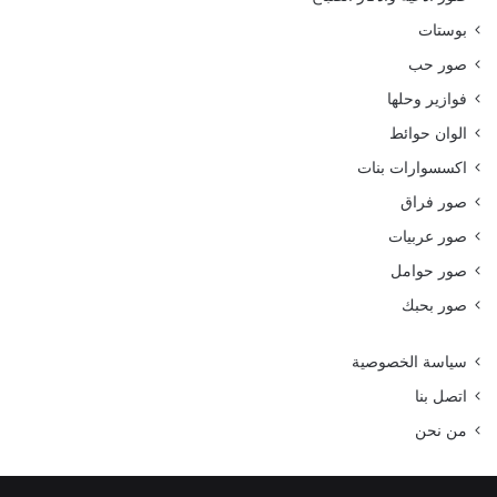
بوستات
صور حب
فوازير وحلها
الوان حوائط
اكسسوارات بنات
صور فراق
صور عربيات
صور حوامل
صور بحبك
سياسة الخصوصية
اتصل بنا
من نحن