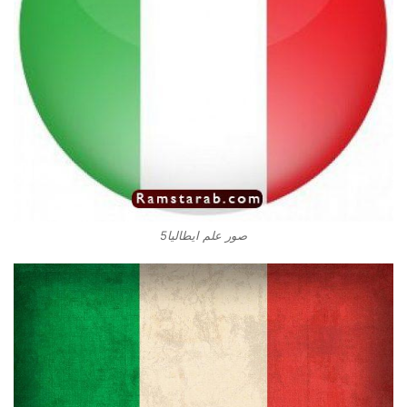
صور علم ايطاليا5