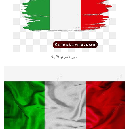
صور علم ايطاليا6