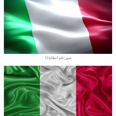
صور علم ايطاليا12