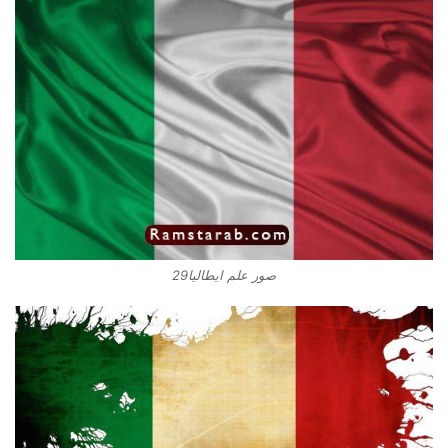
صور علم ايطاليا29