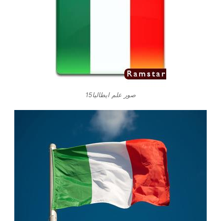
صور علم ايطاليا15