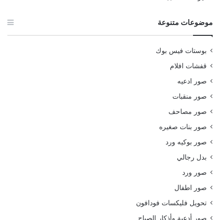
موضوعات متنوعة
بوستات فيس بوك
قفشات افلام
صور ادعيه
صور منقبات
صور مصاحف
صور بنات صغيره
صور بوكيه ورد
بدل رجالي
صور ورد
صور اطفال
تحويل فليكسات فودافون
صور أدعية وأذكار الصباح