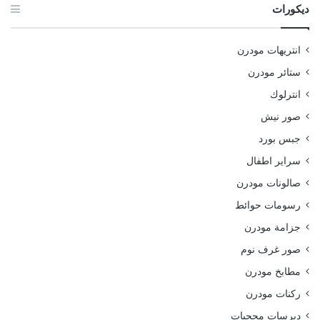
ديكورات
انتريهات مودرن
ستائر مودرن
انترلوك
صور نيش
جبس بورد
سراير اطفال
صالونات مودرن
رسومات حوائط
جزامة مودرن
صور غرف نوم
مطابخ مودرن
ركنات مودرن
ديرسات محجبات