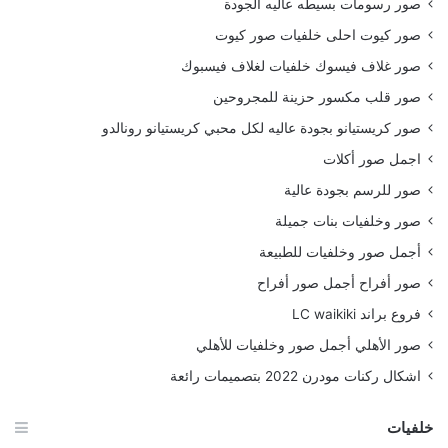
صور رسومات بسيطه عاليه الجودة
صور كيوت احلى خلفيات صور كيوت
صور غلاف فيسوك خلفيات لغلاف فيسبوك
صور قلب مكسور حزينة للمجروحين
صور كريستيانو بجودة عاليه لكل محبي كريستيانو رونالدو
اجمل صور أكلات
صور للرسم بجودة عالية
صور وخلفيات بنات جميلة
أجمل صور وخلفيات للطبيعة
صور أفراح أجمل صور أفراح
فروع براند LC waikiki
صور الأهلي أجمل صور وخلفيات للأهلي
اشكال ركنات مودرن 2022 بتصميمات رائعة
خلفيات