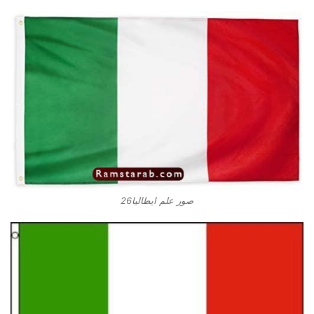
صور علم ايطاليا26