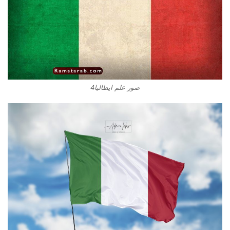
صور علم ايطاليا4