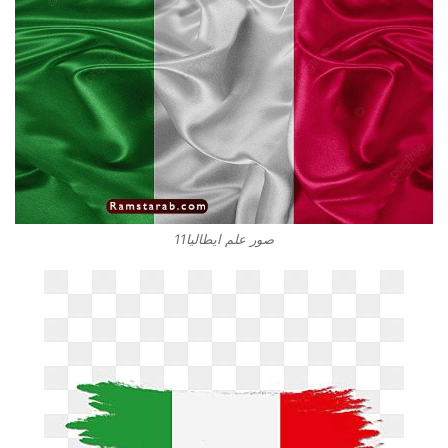
صور علم ايطاليا11