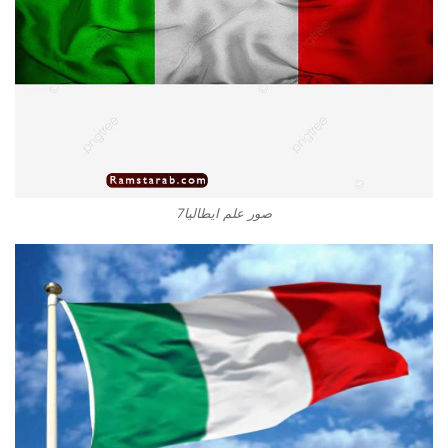
صور علم ايطاليا7