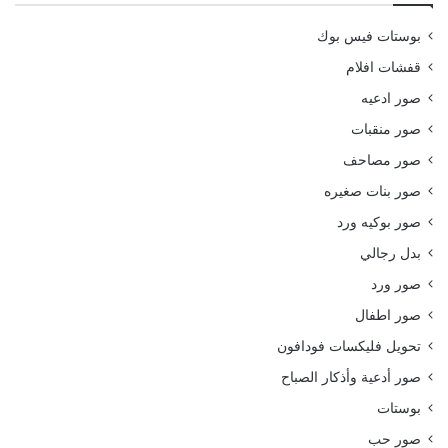
بوستات فيس بوك
قفشات افلام
صور ادعيه
صور منقبات
صور مصاحف
صور بنات صغيره
صور بوكيه ورد
بدل رجالي
صور ورد
صور اطفال
تحويل فليكسات فودافون
صور أدعية وأذكار الصباح
بوستات
صور حب