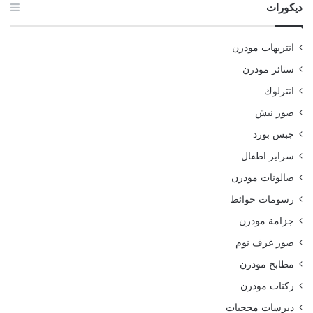
ديكورات
انتريهات مودرن
ستائر مودرن
انترلوك
صور نيش
جبس بورد
سراير اطفال
صالونات مودرن
رسومات حوائط
جزامة مودرن
صور غرف نوم
مطابخ مودرن
ركنات مودرن
ديرسات محجبات