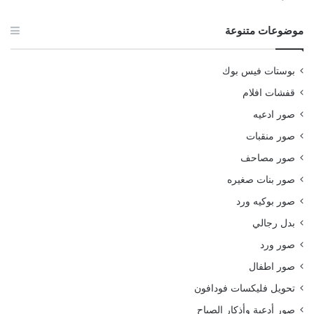
موضوعات متنوعة
بوستات فيس بوك
قفشات افلام
صور ادعيه
صور منقبات
صور مصاحف
صور بنات صغيره
صور بوكيه ورد
بدل رجالي
صور ورد
صور اطفال
تحويل فليكسات فودافون
صور أدعية وأذكار الصباح