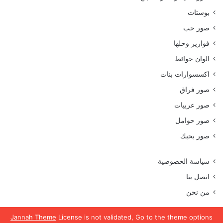
بوستات
صور حب
فوازير وحلها
الوان حوائط
اكسسوارات بنات
صور فراق
صور عربيات
صور حوامل
صور بحبك
سياسة الخصوصية
اتصل بنا
من نحن
Jannah Theme
License is not validated, Go to the theme options