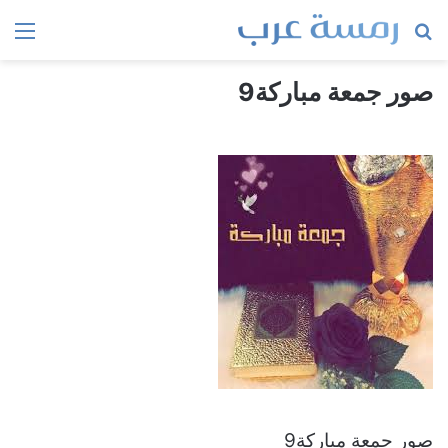
بحث
الق
عن
صور جمعة مباركة9
صور جمعة مباركة9