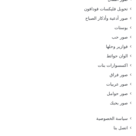
تحويل فليكسات فودافون
صور أدعية وأذكار الصباح
بوستات
صور حب
فوازير وحلها
الوان حوائط
اكسسوارات بنات
صور فراق
صور عربيات
صور حوامل
صور بحبك
سياسة الخصوصية
اتصل بنا