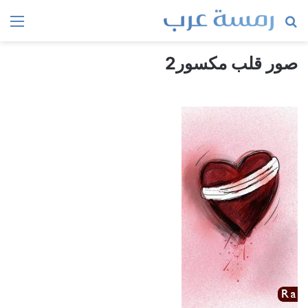
بحث
الق
عن
صور قلب مكسور2