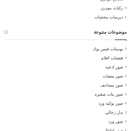
ركنات مودرن
ديرسات محجبات
موضوعات متنوعة
بوستات فيس بوك
قفشات افلام
صور ادعيه
صور منقبات
صور مصاحف
صور بنات صغيره
صور بوكيه ورد
بدل رجالي
صور ورد
صور اطفال