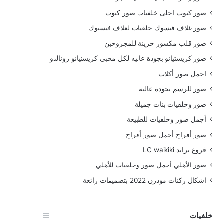
صور كيوت احلى خلفيات صور كيوت
صور غلاف فيسوك خلفيات لغلاف فيسبوك
صور قلب مكسور حزينة للمجروحين
صور كريستيانو بجودة عاليه لكل محبي كريستيانو رونالدو
اجمل صور أكلات
صور للرسم بجودة عالية
صور وخلفيات بنات جميلة
أجمل صور وخلفيات للطبيعة
صور أفراح أجمل صور أفراح
فروع براند LC waikiki
صور الأهلي أجمل صور وخلفيات للأهلي
اشكال ركنات مودرن 2022 بتصميمات رائعة
خلفيات