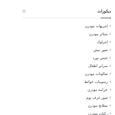
ديكورات
انتريهات مودرن
ستائر مودرن
انترلوك
صور نيش
جبس بورد
سراير اطفال
صالونات مودرن
رسومات حوائط
جزامة مودرن
صور غرف نوم
مطابخ مودرن
ركنات مودرن