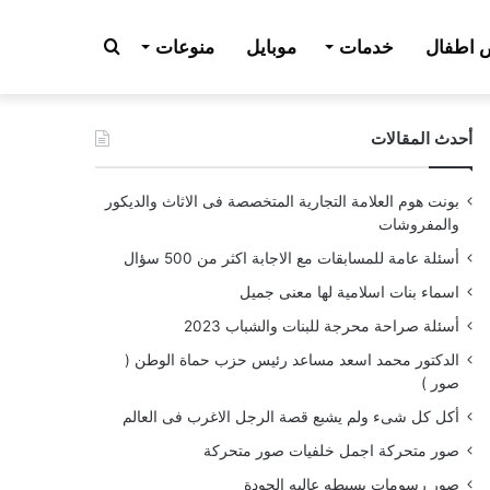
بحث
اطفال
خدمات
موبايل
منوعات
أحدث المقالات
عن
بونت هوم العلامة التجارية المتخصصة فى الاثاث والديكور
والمفروشات
أسئلة عامة للمسابقات مع الاجابة اكثر من 500 سؤال
اسماء بنات اسلامية لها معنى جميل
أسئلة صراحة محرجة للبنات والشباب 2023
الدكتور محمد اسعد مساعد رئيس حزب حماة الوطن (
صور )
أكل كل شىء ولم يشبع قصة الرجل الاغرب فى العالم
صور متحركة اجمل خلفيات صور متحركة
صور رسومات بسيطه عاليه الجودة