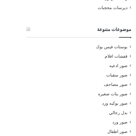
ديرسات محجبات
موضوعات متنوعة
بوستات فيس بوك
قفشات افلام
صور ادعيه
صور منقبات
صور مصاحف
صور بنات صغيره
صور بوكيه ورد
بدل رجالي
صور ورد
صور اطفال