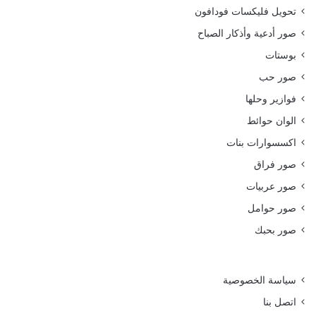
تحويل فليكسات فودافون
صور أدعية وأذكار الصباح
بوستات
صور حب
فوازير وحلها
الوان حوائط
اكسسوارات بنات
صور فراق
صور عربيات
صور حوامل
صور بحبك
سياسة الخصوصية
اتصل بنا