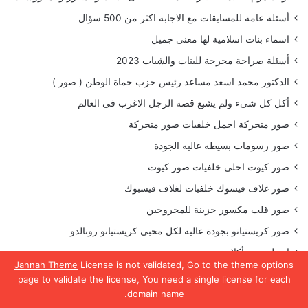
أسئلة عامة للمسابقات مع الاجابة اكثر من 500 سؤال
اسماء بنات اسلامية لها معنى جميل
أسئلة صراحة محرجة للبنات والشباب 2023
الدكتور محمد اسعد مساعد رئيس حزب حماة الوطن ( صور )
أكل كل شىء ولم يشبع قصة الرجل الاغرب فى العالم
صور متحركة اجمل خلفيات صور متحركة
صور رسومات بسيطه عاليه الجودة
صور كيوت احلى خلفيات صور كيوت
صور غلاف فيسوك خلفيات لغلاف فيسبوك
صور قلب مكسور حزينة للمجروحين
صور كريستيانو بجودة عاليه لكل محبي كريستيانو رونالدو
اجمل صور أكلات
Jannah Theme
License is not validated, Go to the theme options
صور للرسم بجودة عالية
page to validate the license, You need a single license for each
domain name.
صور وخلفيات بنات جميلة
يسبوك
تويتر
واتساب
تيلقرام