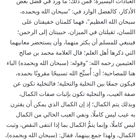
العبادات اليسيرة؛ فمن ذلك: ما ورد في فضل بعض
الأذكار، كالفضل الوارد في: “سبحان الله وبحمده،
سبحان الله العظيم”، فهما كلمتان خفيفتان على
اللسان، ثقيلتان في الميزان، حبيبتان إلى الرحمن؛
فينبغي للمسلم أن يكثر منهما، وأن يستحضر معانيهما
التي ذكرها أهل العلم؛ قال العلامة محمد بن صالح
العثيمين رحمه الله: “وقوله: (سبحان الله وبحمده) الباء
هنا للمصاحبة؛ أي: أُسبِّح الله تسبيحًا مقرونًا بحمده،
فيكون جمعًا بين التخلية والتحلية؛ فالتخلية تكون عن
صفة العيب، والتحلية تكون بإثبات صفات الكمال،
وبذلك يتم الكمال؛ إذ إن الكمال الذي يمكن أن يقترن
به عيب ليس كاملًا، ونفي العيب الخالي من الكمال
ليس كاملًا، وإنما يتمُّ الكمال بما إذا انتفى النقص، وثبت
الكمال، ولهذا جمع بينهما، فقال: (سبحان الله وبحمده)،