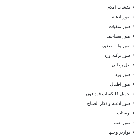
قفشات افلام
صور ادعيه
صور منقبات
صور مصاحف
صور بنات صغيره
صور بوكيه ورد
بدل رجالي
صور ورد
صور اطفال
تحويل فليكسات فودافون
صور أدعية وأذكار الصباح
بوستات
صور حب
فوازير وحلها