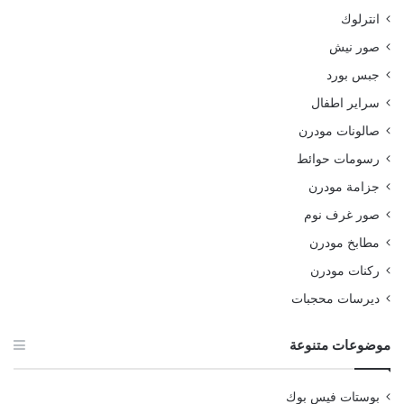
انترلوك
صور نيش
جبس بورد
سراير اطفال
صالونات مودرن
رسومات حوائط
جزامة مودرن
صور غرف نوم
مطابخ مودرن
ركنات مودرن
ديرسات محجبات
موضوعات متنوعة
بوستات فيس بوك