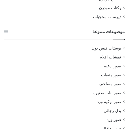
ركنات مودرن
ديرسات محجبات
موضوعات متنوعة
بوستات فيس بوك
قفشات افلام
صور ادعيه
صور منقبات
صور مصاحف
صور بنات صغيره
صور بوكيه ورد
بدل رجالي
صور ورد
صور اطفال