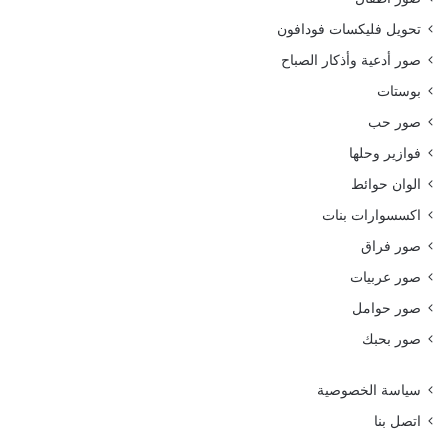
تحويل فليكسات فودافون
صور أدعية وأذكار الصباح
بوستات
صور حب
فوازير وحلها
الوان حوائط
اكسسوارات بنات
صور فراق
صور عربيات
صور حوامل
صور بحبك
سياسة الخصوصية
اتصل بنا