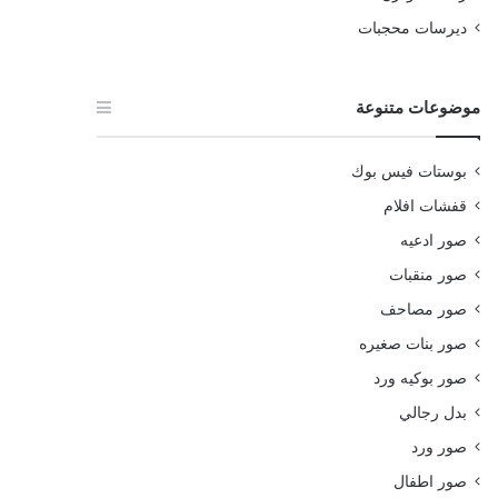
ديرسات محجبات
موضوعات متنوعة
بوستات فيس بوك
قفشات افلام
صور ادعيه
صور منقبات
صور مصاحف
صور بنات صغيره
صور بوكيه ورد
بدل رجالي
صور ورد
صور اطفال