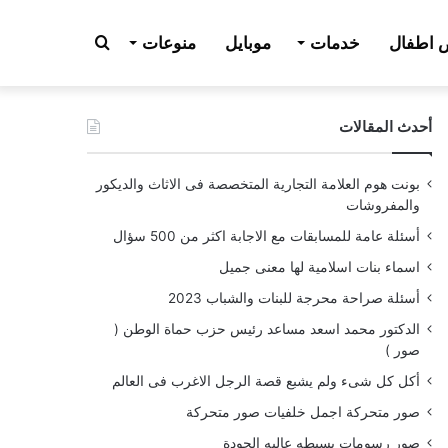
بحث
اطفال
خدمات
موبايل
منوعات
أحدث المقالات
عن
بونت هوم العلامة التجارية المتخصصة فى الاثاث والديكور
والمفروشات
أسئلة عامة للمسابقات مع الاجابة اكثر من 500 سؤال
اسماء بنات اسلامية لها معنى جميل
أسئلة صراحة محرجة للبنات والشباب 2023
الدكتور محمد اسعد مساعد رئيس حزب حماة الوطن (
صور )
أكل كل شىء ولم يشبع قصة الرجل الاغرب فى العالم
صور متحركة اجمل خلفيات صور متحركة
صور رسومات بسيطه عاليه الجودة