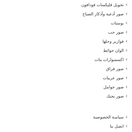
تحويل فليكسات فودافون
صور أدعية وأذكار الصباح
بوستات
صور حب
فوازير وحلها
الوان حوائط
اكسسوارات بنات
صور فراق
صور عربيات
صور حوامل
صور بحبك
سياسة الخصوصية
اتصل بنا