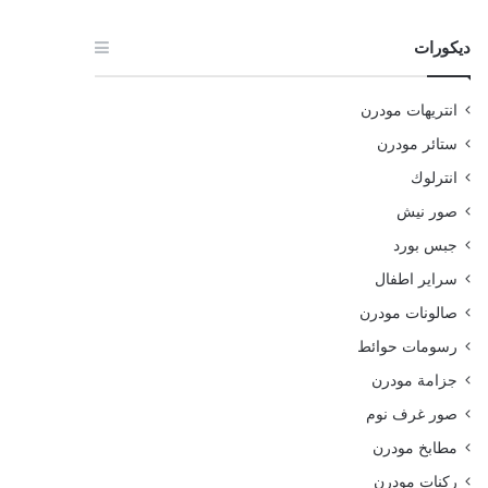
ديكورات
انتريهات مودرن
ستائر مودرن
انترلوك
صور نيش
جبس بورد
سراير اطفال
صالونات مودرن
رسومات حوائط
جزامة مودرن
صور غرف نوم
مطابخ مودرن
ركنات مودرن