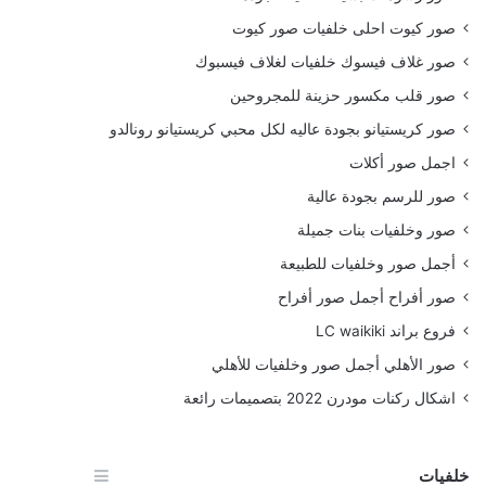
صور كيوت احلى خلفيات صور كيوت
صور غلاف فيسوك خلفيات لغلاف فيسبوك
صور قلب مكسور حزينة للمجروحين
صور كريستيانو بجودة عاليه لكل محبي كريستيانو رونالدو
اجمل صور أكلات
صور للرسم بجودة عالية
صور وخلفيات بنات جميلة
أجمل صور وخلفيات للطبيعة
صور أفراح أجمل صور أفراح
فروع براند LC waikiki
صور الأهلي أجمل صور وخلفيات للأهلي
اشكال ركنات مودرن 2022 بتصميمات رائعة
خلفيات