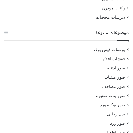
ركنات مودرن
ديرسات محجبات
موضوعات متنوعة
بوستات فيس بوك
قفشات افلام
صور ادعيه
صور منقبات
صور مصاحف
صور بنات صغيره
صور بوكيه ورد
بدل رجالي
صور ورد
صور اطفال