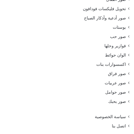
تحويل فليكسات فودافون
صور أدعية وأذكار الصباح
بوستات
صور حب
فوازير وحلها
الوان حوائط
اكسسوارات بنات
صور فراق
صور عربيات
صور حوامل
صور بحبك
سياسة الخصوصية
اتصل بنا