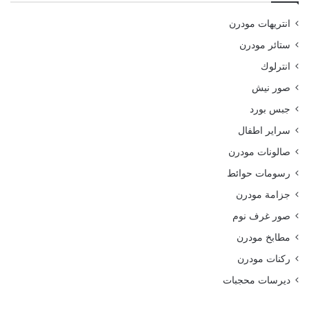
انتريهات مودرن
ستائر مودرن
انترلوك
صور نيش
جبس بورد
سراير اطفال
صالونات مودرن
رسومات حوائط
جزامة مودرن
صور غرف نوم
مطابخ مودرن
ركنات مودرن
ديرسات محجبات