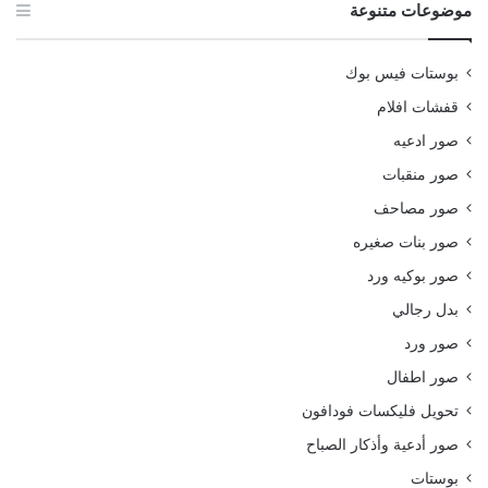
موضوعات متنوعة
بوستات فيس بوك
قفشات افلام
صور ادعيه
صور منقبات
صور مصاحف
صور بنات صغيره
صور بوكيه ورد
بدل رجالي
صور ورد
صور اطفال
تحويل فليكسات فودافون
صور أدعية وأذكار الصباح
بوستات