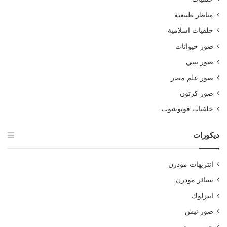
مناظر طبيعية
خلفيات اسلامية
صور حيوانات
صور بيبي
صور علم مصر
صور كرتون
خلفيات فوتوشوب
ديكورات
انتريهات مودرن
ستائر مودرن
انترلوك
صور نيش
جبس بورد