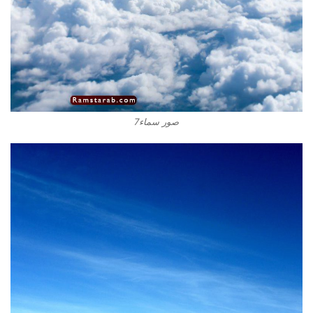
صور سماء7