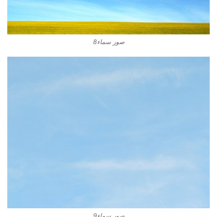
صور سماء8
صور سماء9