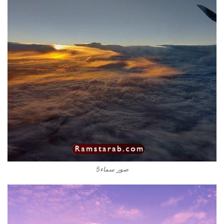
صور سماء5