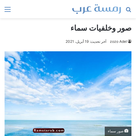
بحث
الق
عن
صور وخلفيات سماء
zozo Adel
آخر تحديث: 19 أبريل، 2021
صور سماء