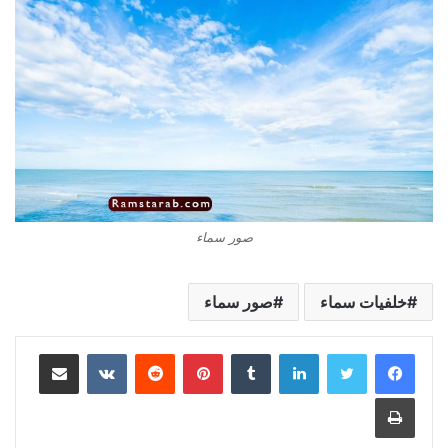
صور سماء
خلفيات سماء
صور سماء
لينكدإن
بينتيريست
مشاركة عبر البريد
طباعة