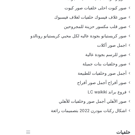
صور كيوت احلى خلفيات صور كيوت
صور غلاف فيسوك خلفيات لغلاف فيسبوك
صور قلب مكسور حزينة للمجروحين
صور كريستيانو بجودة عاليه لكل محبي كريستيانو رونالدو
اجمل صور أكلات
صور للرسم بجودة عالية
صور وخلفيات بنات جميلة
أجمل صور وخلفيات للطبيعة
صور أفراح أجمل صور أفراح
فروع براند LC waikiki
صور الأهلي أجمل صور وخلفيات للأهلي
اشكال ركنات مودرن 2022 بتصميمات رائعة
خلفيات