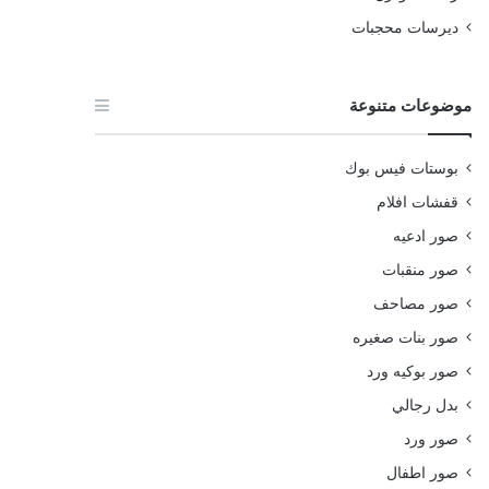
ديرسات محجبات
موضوعات متنوعة
بوستات فيس بوك
قفشات افلام
صور ادعيه
صور منقبات
صور مصاحف
صور بنات صغيره
صور بوكيه ورد
بدل رجالي
صور ورد
صور اطفال