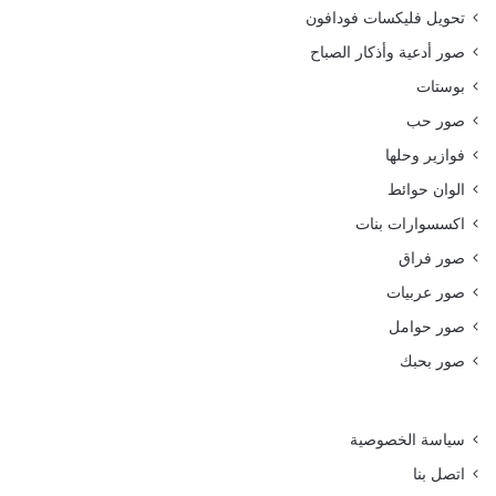
تحويل فليكسات فودافون
صور أدعية وأذكار الصباح
بوستات
صور حب
فوازير وحلها
الوان حوائط
اكسسوارات بنات
صور فراق
صور عربيات
صور حوامل
صور بحبك
سياسة الخصوصية
اتصل بنا