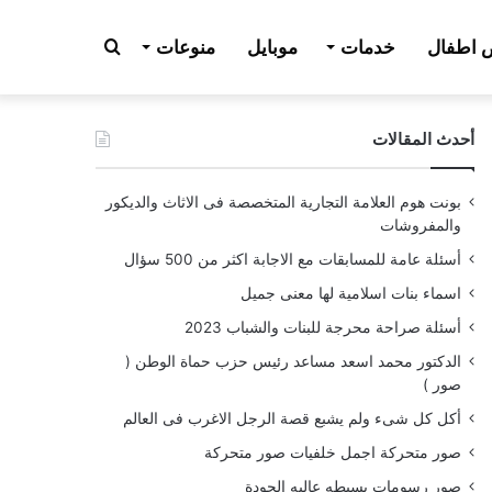
بحث
اطفال
خدمات
موبايل
منوعات
أحدث المقالات
عن
بونت هوم العلامة التجارية المتخصصة فى الاثاث والديكور
والمفروشات
أسئلة عامة للمسابقات مع الاجابة اكثر من 500 سؤال
اسماء بنات اسلامية لها معنى جميل
أسئلة صراحة محرجة للبنات والشباب 2023
الدكتور محمد اسعد مساعد رئيس حزب حماة الوطن (
صور )
أكل كل شىء ولم يشبع قصة الرجل الاغرب فى العالم
صور متحركة اجمل خلفيات صور متحركة
صور رسومات بسيطه عاليه الجودة