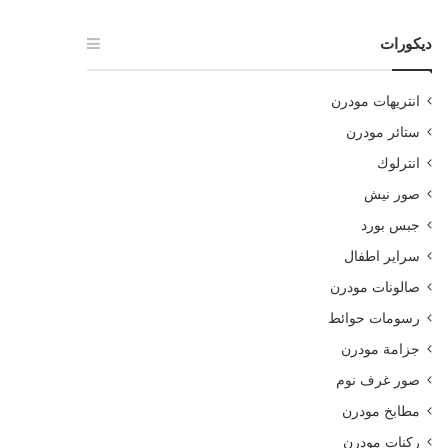
ديكورات
انتريهات مودرن
ستائر مودرن
انترلوك
صور نيش
جبس بورد
سراير اطفال
صالونات مودرن
رسومات حوائط
جزامة مودرن
صور غرف نوم
مطابخ مودرن
ركنات مودرن