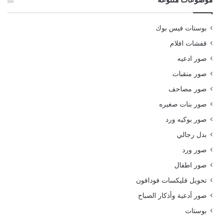
بوستات فيس بوك
قفشات افلام
صور ادعيه
صور منقبات
صور مصاحف
صور بنات صغيره
صور بوكيه ورد
بدل رجالي
صور ورد
صور اطفال
تحويل فليكسات فودافون
صور أدعية وأذكار الصباح
بوستات