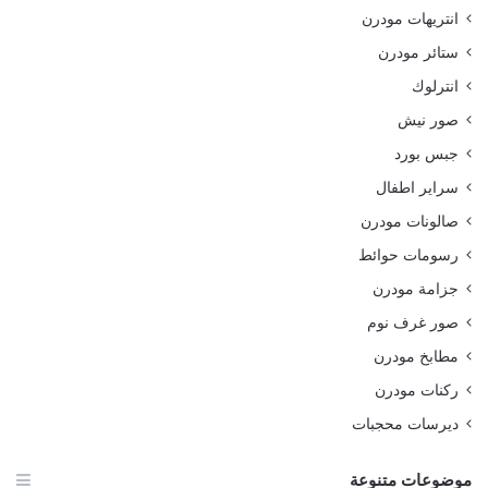
انتريهات مودرن
ستائر مودرن
انترلوك
صور نيش
جبس بورد
سراير اطفال
صالونات مودرن
رسومات حوائط
جزامة مودرن
صور غرف نوم
مطابخ مودرن
ركنات مودرن
ديرسات محجبات
موضوعات متنوعة