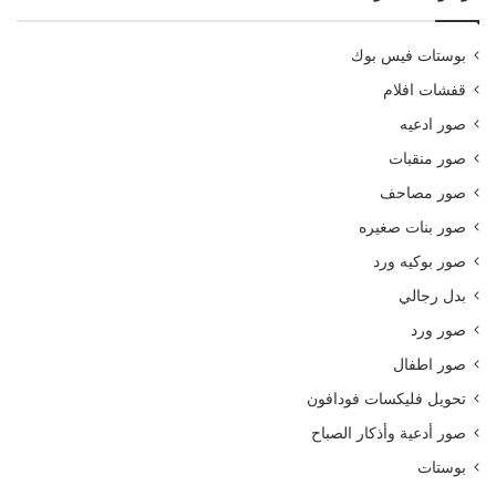
بوستات فيس بوك
قفشات افلام
صور ادعيه
صور منقبات
صور مصاحف
صور بنات صغيره
صور بوكيه ورد
بدل رجالي
صور ورد
صور اطفال
تحويل فليكسات فودافون
صور أدعية وأذكار الصباح
بوستات