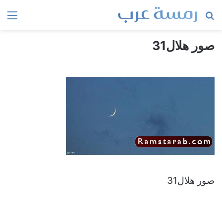
بحث
الق
عن
صور هلال31
صور هلال31