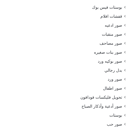
بوستات فيس بوك
قفشات افلام
صور ادعيه
صور منقبات
صور مصاحف
صور بنات صغيره
صور بوكيه ورد
بدل رجالي
صور ورد
صور اطفال
تحويل فليكسات فودافون
صور أدعية وأذكار الصباح
بوستات
صور حب