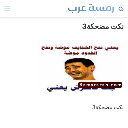
بحث
الق
عن
نكت مضحكة3
نكت مضحكة3