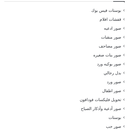
بوستات فيس بوك
قفشات افلام
صور ادعيه
صور منقبات
صور مصاحف
صور بنات صغيره
صور بوكيه ورد
بدل رجالي
صور ورد
صور اطفال
تحويل فليكسات فودافون
صور أدعية وأذكار الصباح
بوستات
صور حب