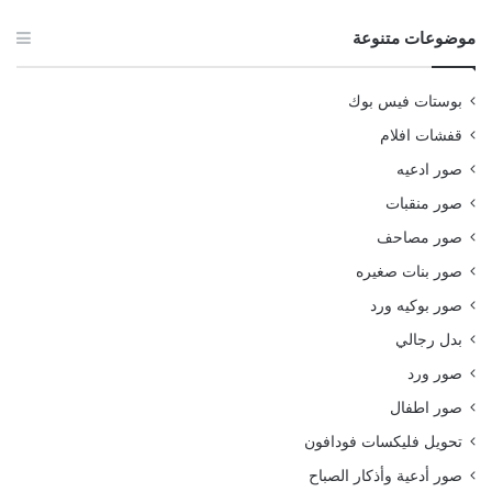
موضوعات متنوعة
بوستات فيس بوك
قفشات افلام
صور ادعيه
صور منقبات
صور مصاحف
صور بنات صغيره
صور بوكيه ورد
بدل رجالي
صور ورد
صور اطفال
تحويل فليكسات فودافون
صور أدعية وأذكار الصباح