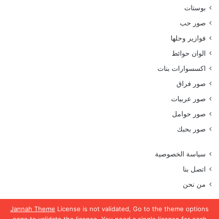
بوستات
صور حب
فوازير وحلها
الوان حوائط
اكسسوارات بنات
صور فراق
صور عربيات
صور حوامل
صور بحبك
سياسة الخصوصية
اتصل بنا
من نحن
Jannah Theme
License is not validated, Go to the theme options