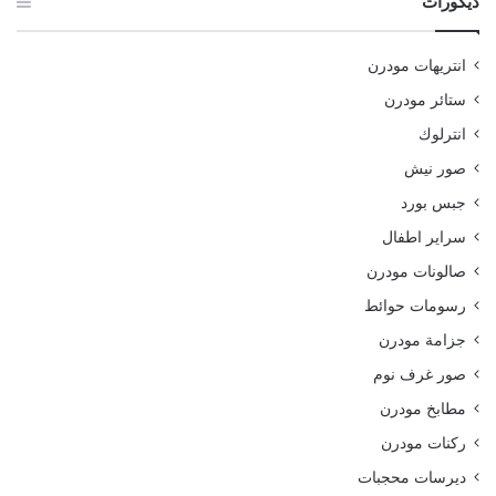
ديكورات
انتريهات مودرن
ستائر مودرن
انترلوك
صور نيش
جبس بورد
سراير اطفال
صالونات مودرن
رسومات حوائط
جزامة مودرن
صور غرف نوم
مطابخ مودرن
ركنات مودرن
ديرسات محجبات