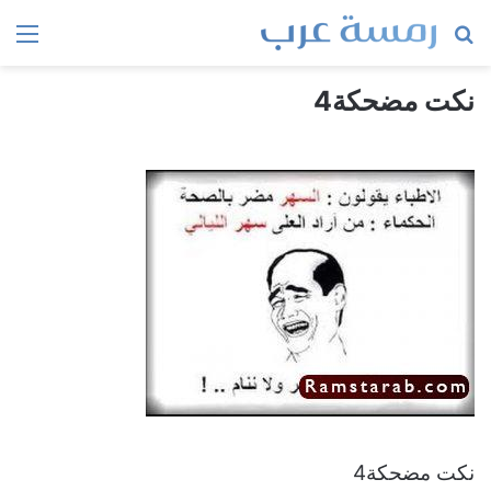
بحث
الق
عن
نكت مضحكة4
نكت مضحكة4