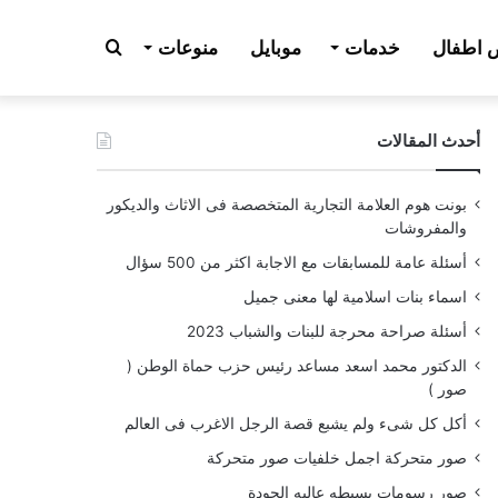
بحث
اطفال
خدمات
موبايل
منوعات
أحدث المقالات
عن
بونت هوم العلامة التجارية المتخصصة فى الاثاث والديكور
والمفروشات
أسئلة عامة للمسابقات مع الاجابة اكثر من 500 سؤال
اسماء بنات اسلامية لها معنى جميل
أسئلة صراحة محرجة للبنات والشباب 2023
الدكتور محمد اسعد مساعد رئيس حزب حماة الوطن (
صور )
أكل كل شىء ولم يشبع قصة الرجل الاغرب فى العالم
صور متحركة اجمل خلفيات صور متحركة
صور رسومات بسيطه عاليه الجودة