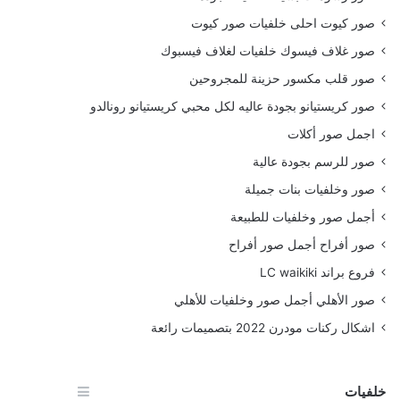
صور كيوت احلى خلفيات صور كيوت
صور غلاف فيسوك خلفيات لغلاف فيسبوك
صور قلب مكسور حزينة للمجروحين
صور كريستيانو بجودة عاليه لكل محبي كريستيانو رونالدو
اجمل صور أكلات
صور للرسم بجودة عالية
صور وخلفيات بنات جميلة
أجمل صور وخلفيات للطبيعة
صور أفراح أجمل صور أفراح
فروع براند LC waikiki
صور الأهلي أجمل صور وخلفيات للأهلي
اشكال ركنات مودرن 2022 بتصميمات رائعة
خلفيات