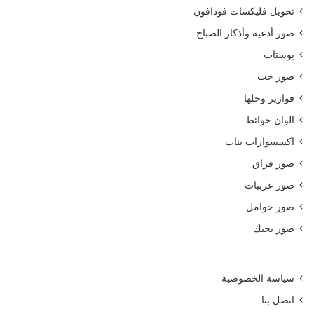
تحويل فليكسات فودافون
صور أدعية وأذكار الصباح
بوستات
صور حب
فوازير وحلها
الوان حوائط
اكسسوارات بنات
صور فراق
صور عربيات
صور حوامل
صور بحبك
سياسة الخصوصية
اتصل بنا