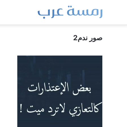
صور ندم2