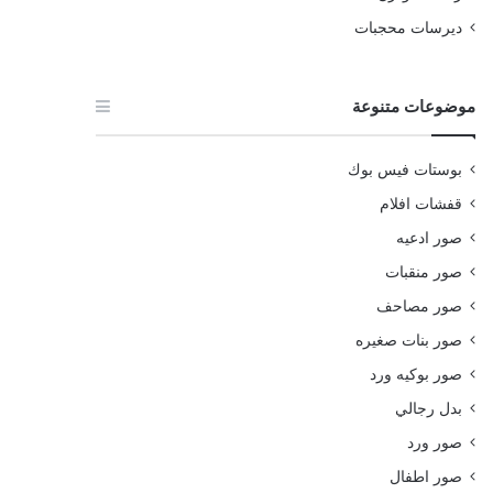
ديرسات محجبات
موضوعات متنوعة
بوستات فيس بوك
قفشات افلام
صور ادعيه
صور منقبات
صور مصاحف
صور بنات صغيره
صور بوكيه ورد
بدل رجالي
صور ورد
صور اطفال