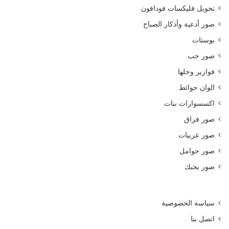
تحويل فليكسات فودافون
صور أدعية وأذكار الصباح
بوستات
صور حب
فوازير وحلها
الوان حوائط
اكسسوارات بنات
صور فراق
صور عربيات
صور حوامل
صور بحبك
سياسة الخصوصية
اتصل بنا