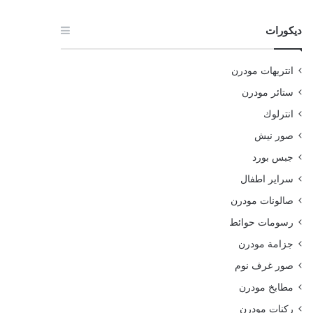
ديكورات
انتريهات مودرن
ستائر مودرن
انترلوك
صور نيش
جبس بورد
سراير اطفال
صالونات مودرن
رسومات حوائط
جزامة مودرن
صور غرف نوم
مطابخ مودرن
ركنات مودرن