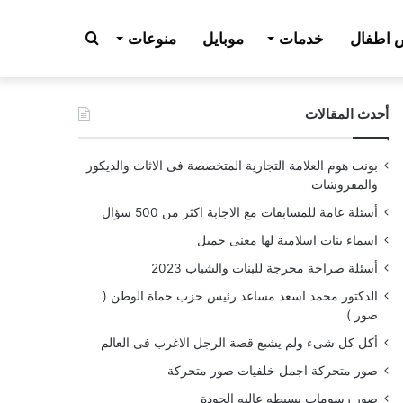
بحث
اطفال
خدمات
موبايل
منوعات
أحدث المقالات
عن
بونت هوم العلامة التجارية المتخصصة فى الاثاث والديكور
والمفروشات
أسئلة عامة للمسابقات مع الاجابة اكثر من 500 سؤال
اسماء بنات اسلامية لها معنى جميل
أسئلة صراحة محرجة للبنات والشباب 2023
الدكتور محمد اسعد مساعد رئيس حزب حماة الوطن (
صور )
أكل كل شىء ولم يشبع قصة الرجل الاغرب فى العالم
صور متحركة اجمل خلفيات صور متحركة
صور رسومات بسيطه عاليه الجودة