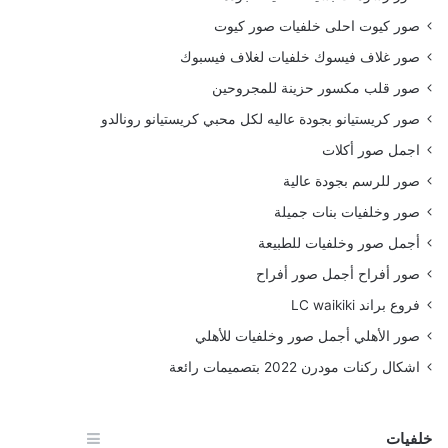
صور كيوت احلى خلفيات صور كيوت
صور غلاف فيسوك خلفيات لغلاف فيسبوك
صور قلب مكسور حزينة للمجروحين
صور كريستيانو بجودة عاليه لكل محبي كريستيانو رونالدو
اجمل صور أكلات
صور للرسم بجودة عالية
صور وخلفيات بنات جميلة
أجمل صور وخلفيات للطبيعة
صور أفراح أجمل صور أفراح
فروع براند LC waikiki
صور الأهلي أجمل صور وخلفيات للأهلي
اشكال ركنات مودرن 2022 بتصميمات رائعة
خلفيات