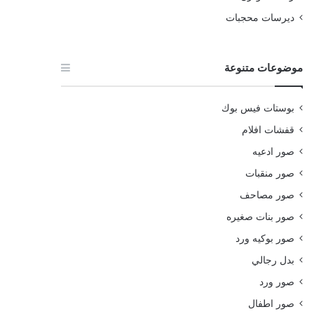
ديرسات محجبات
موضوعات متنوعة
بوستات فيس بوك
قفشات افلام
صور ادعيه
صور منقبات
صور مصاحف
صور بنات صغيره
صور بوكيه ورد
بدل رجالي
صور ورد
صور اطفال