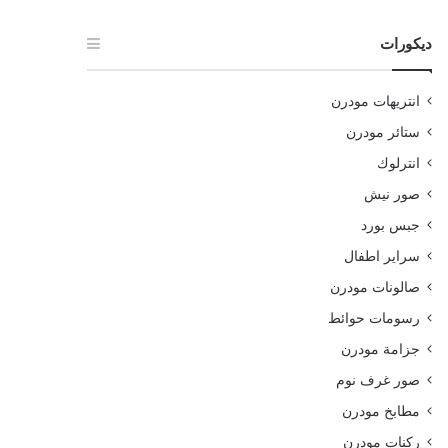
ديكورات
انتريهات مودرن
ستائر مودرن
انترلوك
صور نيش
جبس بورد
سراير اطفال
صالونات مودرن
رسومات حوائط
جزامة مودرن
صور غرف نوم
مطابخ مودرن
ركنات مودرن