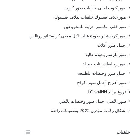
صور كيوت احلى خلفيات صور كيوت
صور غلاف فيسوك خلفيات لغلاف فيسبوك
صور قلب مكسور حزينة للمجروحين
صور كريستيانو بجودة عاليه لكل محبي كريستيانو رونالدو
اجمل صور أكلات
صور للرسم بجودة عالية
صور وخلفيات بنات جميلة
أجمل صور وخلفيات للطبيعة
صور أفراح أجمل صور أفراح
فروع براند LC waikiki
صور الأهلي أجمل صور وخلفيات للأهلي
اشكال ركنات مودرن 2022 بتصميمات رائعة
خلفيات