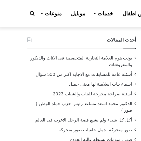
بحث
اطفال
خدمات
موبايل
منوعات
أحدث المقالات
عن
بونت هوم العلامة التجارية المتخصصة فى الاثاث والديكور
والمفروشات
أسئلة عامة للمسابقات مع الاجابة اكثر من 500 سؤال
اسماء بنات اسلامية لها معنى جميل
أسئلة صراحة محرجة للبنات والشباب 2023
الدكتور محمد اسعد مساعد رئيس حزب حماة الوطن (
صور )
أكل كل شىء ولم يشبع قصة الرجل الاغرب فى العالم
صور متحركة اجمل خلفيات صور متحركة
صور رسومات بسيطه عاليه الجودة