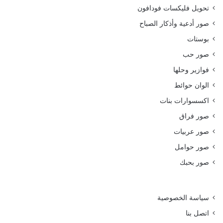
تحويل فليكسات فودافون
صور أدعية وأذكار الصباح
بوستات
صور حب
فوازير وحلها
الوان حوائط
اكسسوارات بنات
صور فراق
صور عربيات
صور حوامل
صور بحبك
سياسة الخصوصية
اتصل بنا