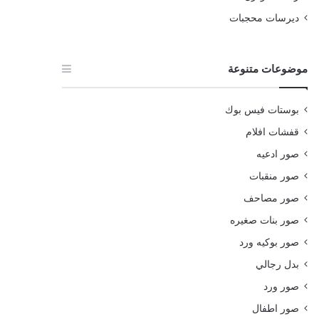
ديرسات محجبات
موضوعات متنوعة
بوستات فيس بوك
قفشات افلام
صور ادعيه
صور منقبات
صور مصاحف
صور بنات صغيره
صور بوكيه ورد
بدل رجالي
صور ورد
صور اطفال