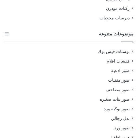
ركنات مودرن
ديرسات محجبات
موضوعات متنوعة
بوستات فيس بوك
قفشات افلام
صور ادعيه
صور منقبات
صور مصاحف
صور بنات صغيره
صور بوكيه ورد
بدل رجالي
صور ورد
صور اطفال