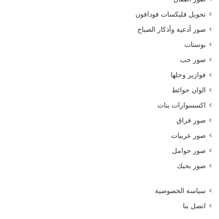
تحويل فليكسات فودافون
صور أدعية وأذكار الصباح
بوستات
صور حب
فوازير وحلها
الوان حوائط
اكسسوارات بنات
صور فراق
صور عربيات
صور حوامل
صور بحبك
سياسة الخصوصية
اتصل بنا