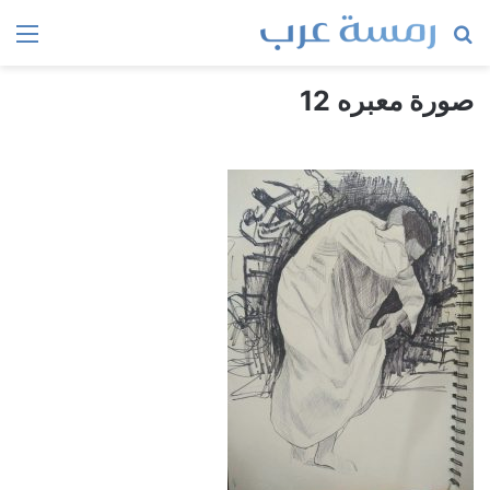
بحث
الق
عن
صورة معبره 12