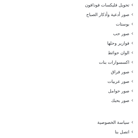
تحويل فليكسات فودافون
صور أدعية وأذكار الصباح
بوستات
صور حب
فوازير وحلها
الوان حوائط
اكسسوارات بنات
صور فراق
صور عربيات
صور حوامل
صور بحبك
سياسة الخصوصية
اتصل بنا