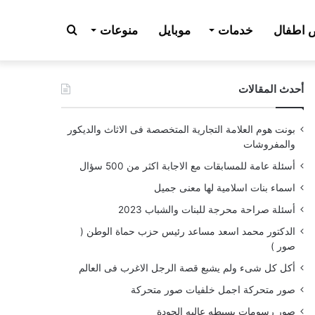
بحث
اطفال
خدمات
موبايل
منوعات
أحدث المقالات
عن
بونت هوم العلامة التجارية المتخصصة فى الاثاث والديكور
والمفروشات
أسئلة عامة للمسابقات مع الاجابة اكثر من 500 سؤال
اسماء بنات اسلامية لها معنى جميل
أسئلة صراحة محرجة للبنات والشباب 2023
الدكتور محمد اسعد مساعد رئيس حزب حماة الوطن (
صور )
أكل كل شىء ولم يشبع قصة الرجل الاغرب فى العالم
صور متحركة اجمل خلفيات صور متحركة
صور رسومات بسيطه عاليه الجودة