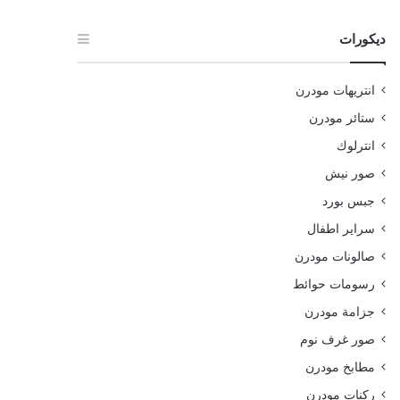
ديكورات
انتريهات مودرن
ستائر مودرن
انترلوك
صور نيش
جبس بورد
سراير اطفال
صالونات مودرن
رسومات حوائط
جزامة مودرن
صور غرف نوم
مطابخ مودرن
ركنات مودرن