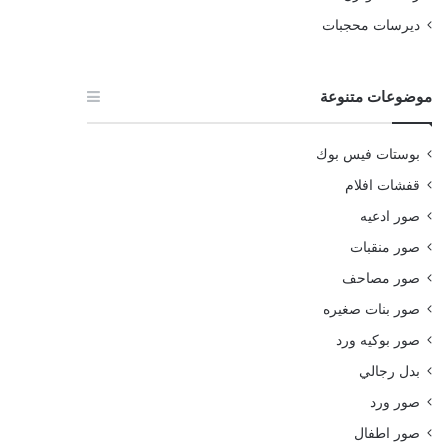
ديرسات محجبات
موضوعات متنوعة
بوستات فيس بوك
قفشات افلام
صور ادعيه
صور منقبات
صور مصاحف
صور بنات صغيره
صور بوكيه ورد
بدل رجالي
صور ورد
صور اطفال