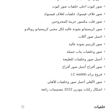
صور كيوت احلى خلفيات صور كيوت
صور غلاف فيسوك خلفيات لغلاف فيسبوك
صور قلب مكسور حزينة للمجروحين
صور كريستيانو بجودة عاليه لكل محبي كريستيانو رونالدو
اجمل صور أكلات
صور للرسم بجودة عالية
صور وخلفيات بنات جميلة
أجمل صور وخلفيات للطبيعة
صور أفراح أجمل صور أفراح
فروع براند LC waikiki
صور الأهلي أجمل صور وخلفيات للأهلي
اشكال ركنات مودرن 2022 بتصميمات رائعة
خلفيات