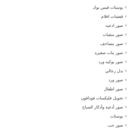
بوستات فيس بوك
قفشات افلام
صور ادعيه
صور منقبات
صور مصاحف
صور بنات صغيره
صور بوكيه ورد
بدل رجالي
صور ورد
صور اطفال
تحويل فليكسات فودافون
صور أدعية وأذكار الصباح
بوستات
صور حب