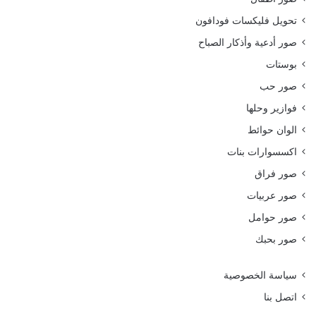
تحويل فليكسات فودافون
صور أدعية وأذكار الصباح
بوستات
صور حب
فوازير وحلها
الوان حوائط
اكسسوارات بنات
صور فراق
صور عربيات
صور حوامل
صور بحبك
سياسة الخصوصية
اتصل بنا