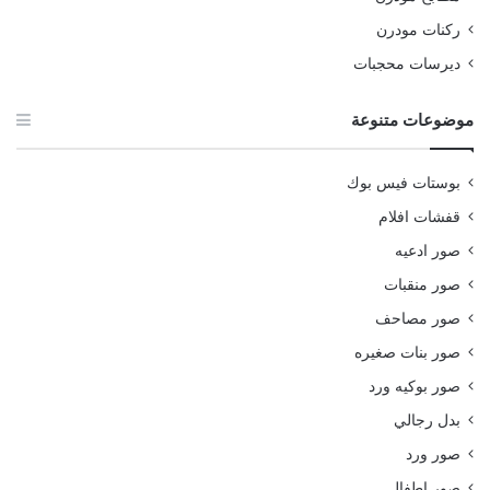
ركنات مودرن
ديرسات محجبات
موضوعات متنوعة
بوستات فيس بوك
قفشات افلام
صور ادعيه
صور منقبات
صور مصاحف
صور بنات صغيره
صور بوكيه ورد
بدل رجالي
صور ورد
صور اطفال