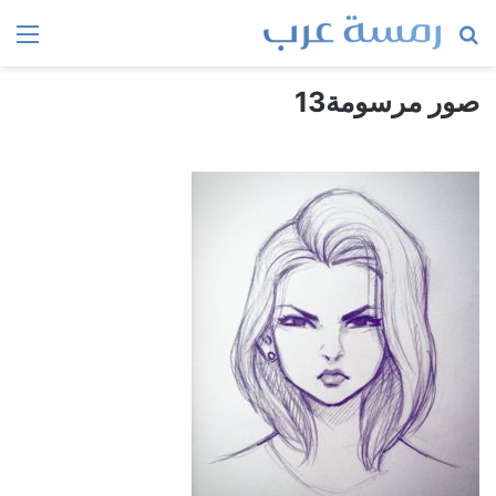
بحث
الق
عن
صور مرسومة13