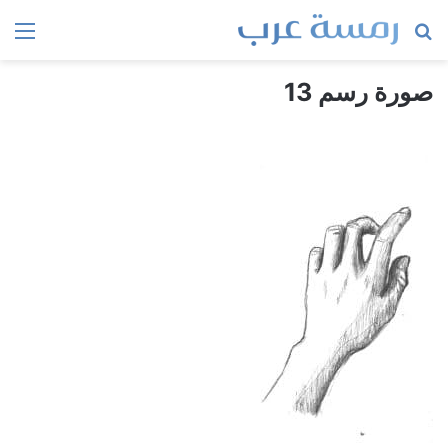
بحث
الق
عن
صورة رسم 13