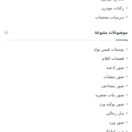
ركنات مودرن
ديرسات محجبات
موضوعات متنوعة
بوستات فيس بوك
قفشات افلام
صور ادعيه
صور منقبات
صور مصاحف
صور بنات صغيره
صور بوكيه ورد
بدل رجالي
صور ورد
صور اطفال