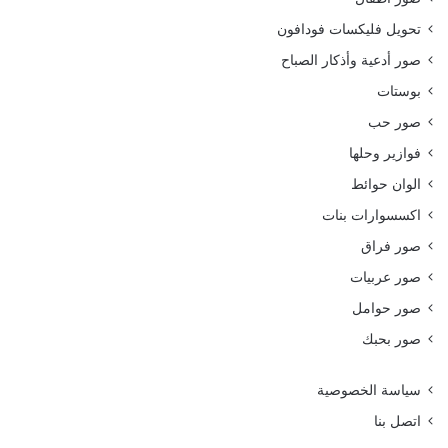
تحويل فليكسات فودافون
صور أدعية وأذكار الصباح
بوستات
صور حب
فوازير وحلها
الوان حوائط
اكسسوارات بنات
صور فراق
صور عربيات
صور حوامل
صور بحبك
سياسة الخصوصية
اتصل بنا