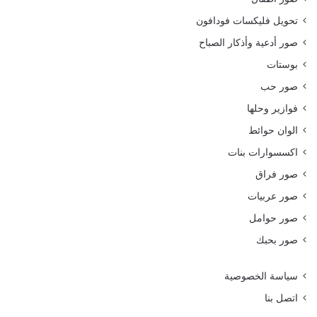
تحويل فليكسات فودافون
صور أدعية وأذكار الصباح
بوستات
صور حب
فوازير وحلها
الوان حوائط
اكسسوارات بنات
صور فراق
صور عربيات
صور حوامل
صور بحبك
سياسة الخصوصية
اتصل بنا