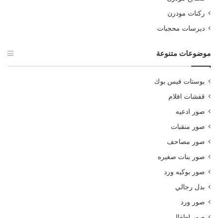
ركنات مودرن
ديرسات محجبات
موضوعات متنوعة
بوستات فيس بوك
قفشات افلام
صور ادعيه
صور منقبات
صور مصاحف
صور بنات صغيره
صور بوكيه ورد
بدل رجالي
صور ورد
صور اطفال