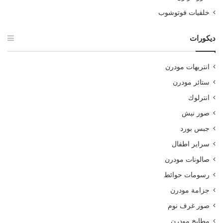
خلفيات فوتوشوب
ديكورات
انتريهات مودرن
ستائر مودرن
انترلوك
صور نيش
جبس بورد
سراير اطفال
صالونات مودرن
رسومات حوائط
جزامة مودرن
صور غرف نوم
مطابخ مودرن