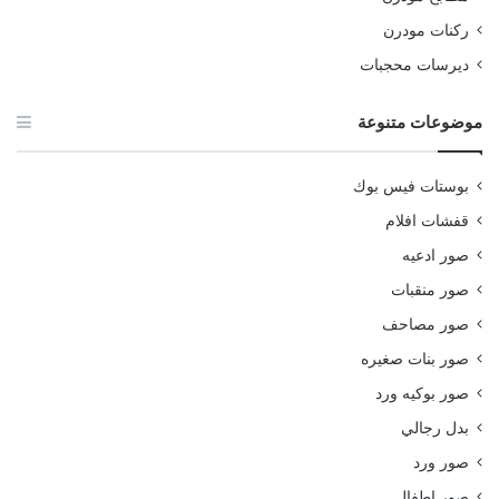
ركنات مودرن
ديرسات محجبات
موضوعات متنوعة
بوستات فيس بوك
قفشات افلام
صور ادعيه
صور منقبات
صور مصاحف
صور بنات صغيره
صور بوكيه ورد
بدل رجالي
صور ورد
صور اطفال