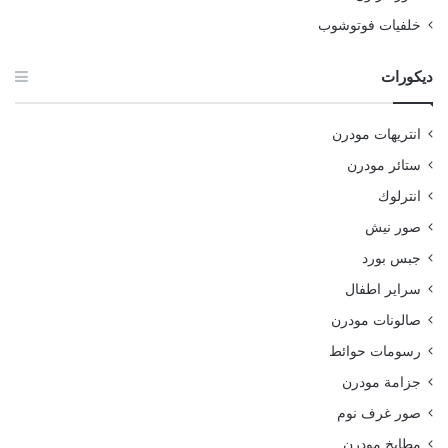
خلفيات فوتوشوب
ديكورات
انتريهات مودرن
ستائر مودرن
انترلوك
صور نيش
جبس بورد
سراير اطفال
صالونات مودرن
رسومات حوائط
جزامة مودرن
صور غرف نوم
مطابخ مودرن