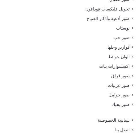
تحويل فليكسات فودافون
صور أدعية وأذكار الصباح
بوستات
صور حب
فوازير وحلها
الوان حوائط
اكسسوارات بنات
صور فراق
صور عربيات
صور حوامل
صور بحبك
سياسة الخصوصية
اتصل بنا