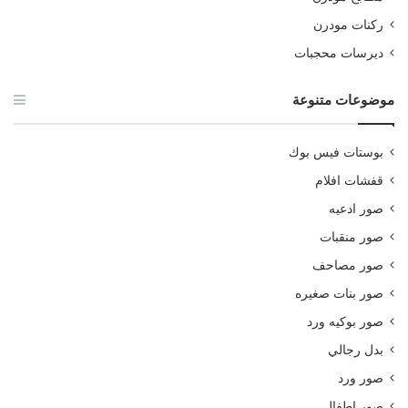
ركنات مودرن
ديرسات محجبات
موضوعات متنوعة
بوستات فيس بوك
قفشات افلام
صور ادعيه
صور منقبات
صور مصاحف
صور بنات صغيره
صور بوكيه ورد
بدل رجالي
صور ورد
صور اطفال