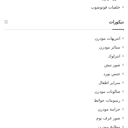
خلفيات فوتوشوب
ديكورات
انتريهات مودرن
ستائر مودرن
انترلوك
صور نيش
جبس بورد
سراير اطفال
صالونات مودرن
رسومات حوائط
جزامة مودرن
صور غرف نوم
مطابخ مودرن