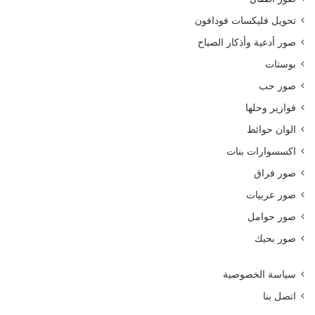
تحويل فليكسات فودافون
صور أدعية وأذكار الصباح
بوستات
صور حب
فوازير وحلها
الوان حوائط
اكسسوارات بنات
صور فراق
صور عربيات
صور حوامل
صور بحبك
سياسة الخصوصية
اتصل بنا