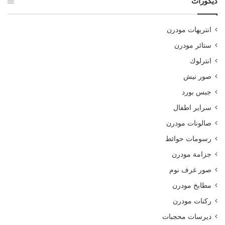
ديكورات
انتريهات مودرن
ستائر مودرن
انترلوك
صور نيش
جبس بورد
سراير اطفال
صالونات مودرن
رسومات حوائط
جزامة مودرن
صور غرف نوم
مطابخ مودرن
ركنات مودرن
ديرسات محجبات