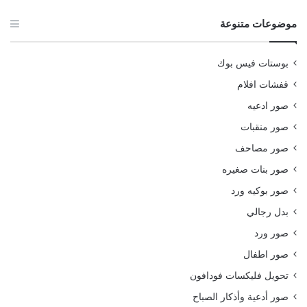
موضوعات متنوعة
بوستات فيس بوك
قفشات افلام
صور ادعيه
صور منقبات
صور مصاحف
صور بنات صغيره
صور بوكيه ورد
بدل رجالي
صور ورد
صور اطفال
تحويل فليكسات فودافون
صور أدعية وأذكار الصباح