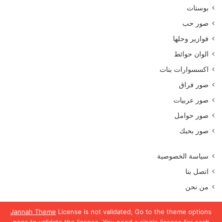
بوستات
صور حب
فوازير وحلها
الوان حوائط
اكسسوارات بنات
صور فراق
صور عربيات
صور حوامل
صور بحبك
سياسة الخصوصية
اتصل بنا
من نحن
Jannah Theme
License is not validated, Go to the theme options