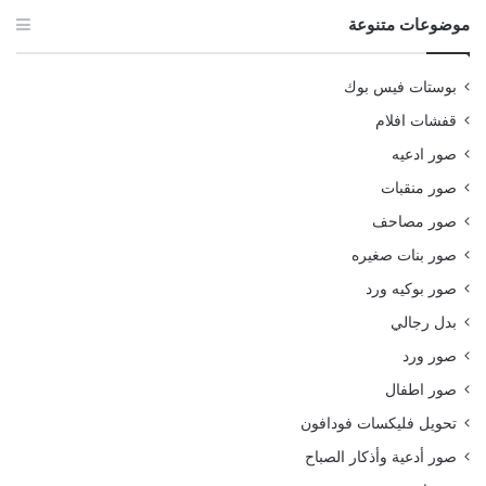
موضوعات متنوعة
بوستات فيس بوك
قفشات افلام
صور ادعيه
صور منقبات
صور مصاحف
صور بنات صغيره
صور بوكيه ورد
بدل رجالي
صور ورد
صور اطفال
تحويل فليكسات فودافون
صور أدعية وأذكار الصباح