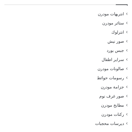
انتريهات مودرن
ستائر مودرن
انترلوك
صور نيش
جبس بورد
سراير اطفال
صالونات مودرن
رسومات حوائط
جزامة مودرن
صور غرف نوم
مطابخ مودرن
ركنات مودرن
ديرسات محجبات