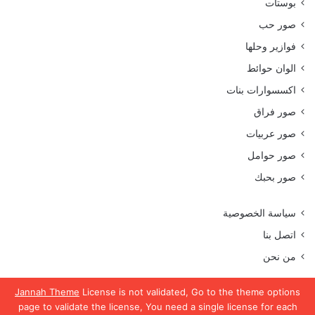
بوستات
صور حب
فوازير وحلها
الوان حوائط
اكسسوارات بنات
صور فراق
صور عربيات
صور حوامل
صور بحبك
سياسة الخصوصية
اتصل بنا
من نحن
Jannah Theme
License is not validated, Go to the theme options
page to validate the license, You need a single license for each
جميع الحقوق محفوظة موقع رمسة عرب 2023