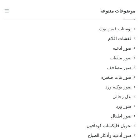
موضوعات متنوعة
بوستات فيس بوك
قفشات افلام
صور ادعيه
صور منقبات
صور مصاحف
صور بنات صغيره
صور بوكيه ورد
بدل رجالي
صور ورد
صور اطفال
تحويل فليكسات فودافون
صور أدعية وأذكار الصباح