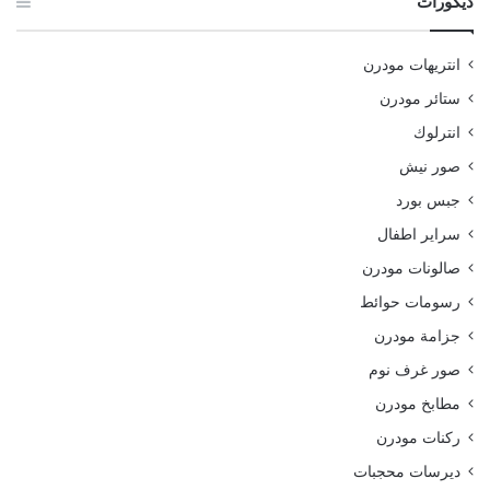
ديكورات
انتريهات مودرن
ستائر مودرن
انترلوك
صور نيش
جبس بورد
سراير اطفال
صالونات مودرن
رسومات حوائط
جزامة مودرن
صور غرف نوم
مطابخ مودرن
ركنات مودرن
ديرسات محجبات