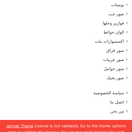
بوستات
صور حب
فوازير وحلها
الوان حوائط
اكسسوارات بنات
صور فراق
صور عربيات
صور حوامل
صور بحبك
سياسة الخصوصية
اتصل بنا
من نحن
Jannah Theme
License is not validated, Go to the theme options