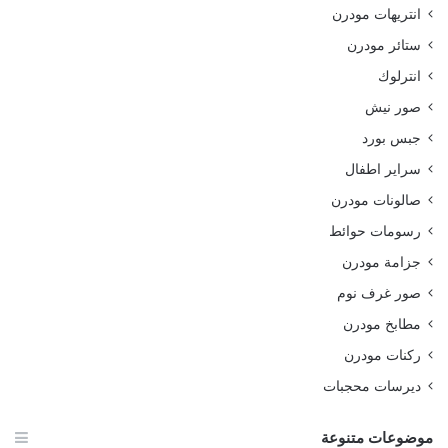
انتريهات مودرن
ستائر مودرن
انترلوك
صور نيش
جبس بورد
سراير اطفال
صالونات مودرن
رسومات حوائط
جزامة مودرن
صور غرف نوم
مطابخ مودرن
ركنات مودرن
ديرسات محجبات
موضوعات متنوعة