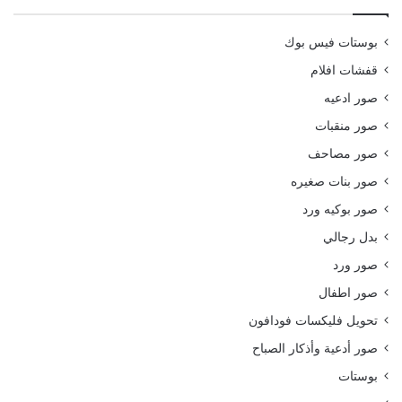
بوستات فيس بوك
قفشات افلام
صور ادعيه
صور منقبات
صور مصاحف
صور بنات صغيره
صور بوكيه ورد
بدل رجالي
صور ورد
صور اطفال
تحويل فليكسات فودافون
صور أدعية وأذكار الصباح
بوستات