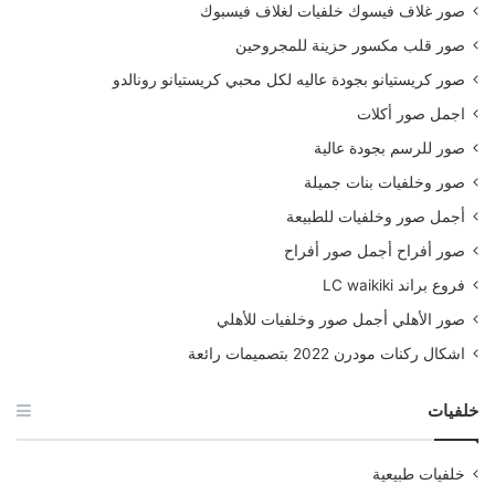
صور غلاف فيسوك خلفيات لغلاف فيسبوك
صور قلب مكسور حزينة للمجروحين
صور كريستيانو بجودة عاليه لكل محبي كريستيانو رونالدو
اجمل صور أكلات
صور للرسم بجودة عالية
صور وخلفيات بنات جميلة
أجمل صور وخلفيات للطبيعة
صور أفراح أجمل صور أفراح
فروع براند LC waikiki
صور الأهلي أجمل صور وخلفيات للأهلي
اشكال ركنات مودرن 2022 بتصميمات رائعة
خلفيات
خلفيات طبيعية