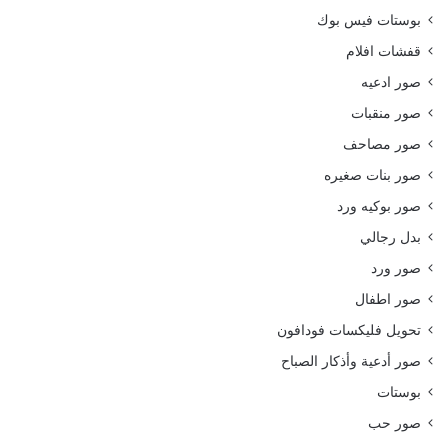
بوستات فيس بوك
قفشات افلام
صور ادعيه
صور منقبات
صور مصاحف
صور بنات صغيره
صور بوكيه ورد
بدل رجالي
صور ورد
صور اطفال
تحويل فليكسات فودافون
صور أدعية وأذكار الصباح
بوستات
صور حب