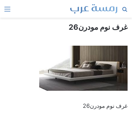
بحث
الق
عن
غرف نوم مودرن26
غرف نوم مودرن26