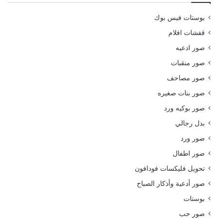
بوستات فيس بوك
قفشات افلام
صور ادعيه
صور منقبات
صور مصاحف
صور بنات صغيره
صور بوكيه ورد
بدل رجالي
صور ورد
صور اطفال
تحويل فليكسات فودافون
صور أدعية وأذكار الصباح
بوستات
صور حب