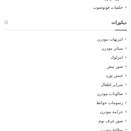
خلفيات فوتوشوب
ديكورات
انتريهات مودرن
ستائر مودرن
انترلوك
صور نيش
جبس بورد
سراير اطفال
صالونات مودرن
رسومات حوائط
جزامة مودرن
صور غرف نوم
مطابخ مودرن