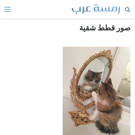
بحث
الق
عن
صور قطط شقية