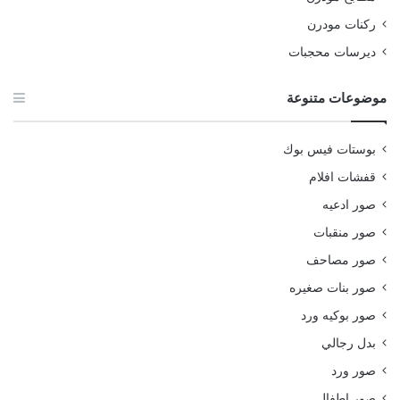
ركنات مودرن
ديرسات محجبات
موضوعات متنوعة
بوستات فيس بوك
قفشات افلام
صور ادعيه
صور منقبات
صور مصاحف
صور بنات صغيره
صور بوكيه ورد
بدل رجالي
صور ورد
صور اطفال