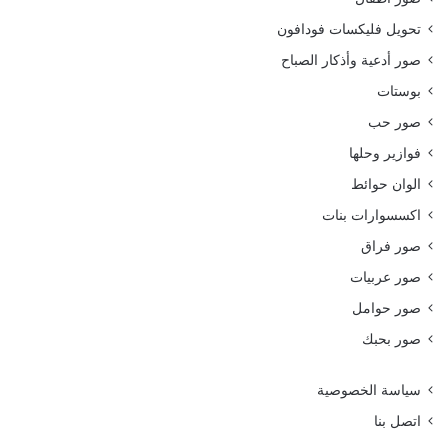
تحويل فليكسات فودافون
صور أدعية وأذكار الصباح
بوستات
صور حب
فوازير وحلها
الوان حوائط
اكسسوارات بنات
صور فراق
صور عربيات
صور حوامل
صور بحبك
سياسة الخصوصية
اتصل بنا