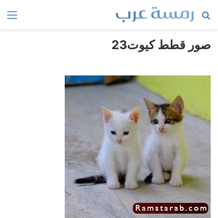
بحث
الق
عن
صور قطط كيوت23