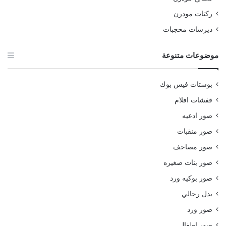
ركنات مودرن
ديرسات محجبات
موضوعات متنوعة
بوستات فيس بوك
قفشات افلام
صور ادعيه
صور منقبات
صور مصاحف
صور بنات صغيره
صور بوكيه ورد
بدل رجالي
صور ورد
صور اطفال