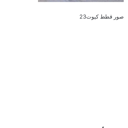
صور قطط كيوت23