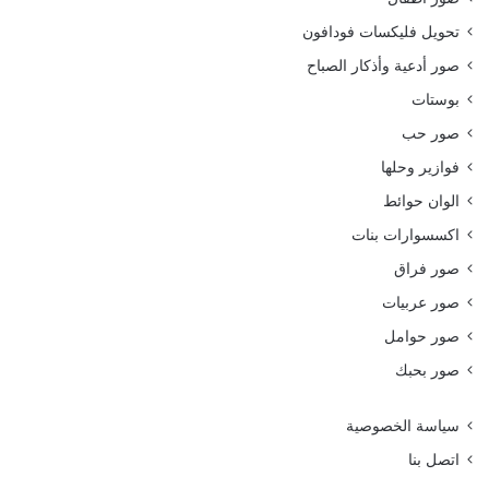
تحويل فليكسات فودافون
صور أدعية وأذكار الصباح
بوستات
صور حب
فوازير وحلها
الوان حوائط
اكسسوارات بنات
صور فراق
صور عربيات
صور حوامل
صور بحبك
سياسة الخصوصية
اتصل بنا