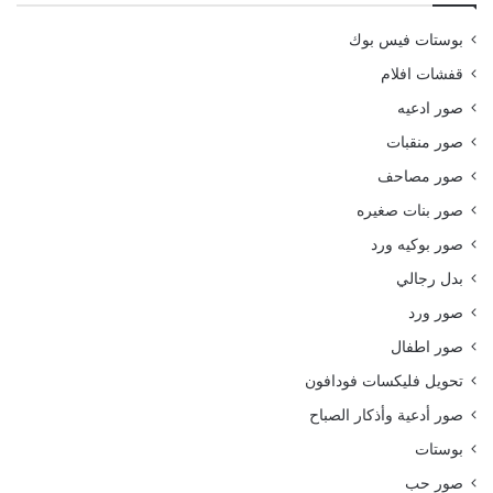
بوستات فيس بوك
قفشات افلام
صور ادعيه
صور منقبات
صور مصاحف
صور بنات صغيره
صور بوكيه ورد
بدل رجالي
صور ورد
صور اطفال
تحويل فليكسات فودافون
صور أدعية وأذكار الصباح
بوستات
صور حب