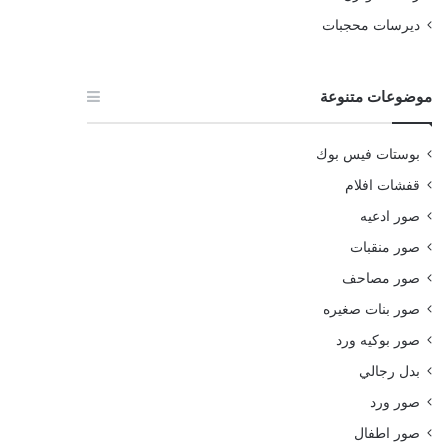
ديرسات محجبات
موضوعات متنوعة
بوستات فيس بوك
قفشات افلام
صور ادعيه
صور منقبات
صور مصاحف
صور بنات صغيره
صور بوكيه ورد
بدل رجالي
صور ورد
صور اطفال