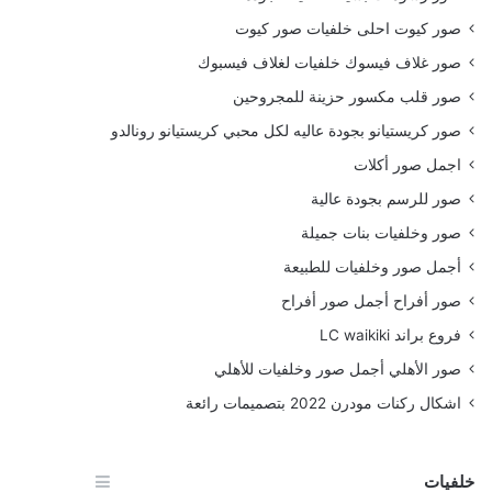
صور كيوت احلى خلفيات صور كيوت
صور غلاف فيسوك خلفيات لغلاف فيسبوك
صور قلب مكسور حزينة للمجروحين
صور كريستيانو بجودة عاليه لكل محبي كريستيانو رونالدو
اجمل صور أكلات
صور للرسم بجودة عالية
صور وخلفيات بنات جميلة
أجمل صور وخلفيات للطبيعة
صور أفراح أجمل صور أفراح
فروع براند LC waikiki
صور الأهلي أجمل صور وخلفيات للأهلي
اشكال ركنات مودرن 2022 بتصميمات رائعة
خلفيات