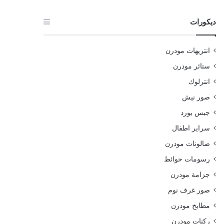
ديكورات
انتريهات مودرن
ستائر مودرن
انترلوك
صور نيش
جبس بورد
سراير اطفال
صالونات مودرن
رسومات حوائط
جزامة مودرن
صور غرف نوم
مطابخ مودرن
ركنات مودرن