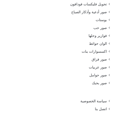
تحويل فليكسات فودافون
صور أدعية وأذكار الصباح
بوستات
صور حب
فوازير وحلها
الوان حوائط
اكسسوارات بنات
صور فراق
صور عربيات
صور حوامل
صور بحبك
سياسة الخصوصية
اتصل بنا