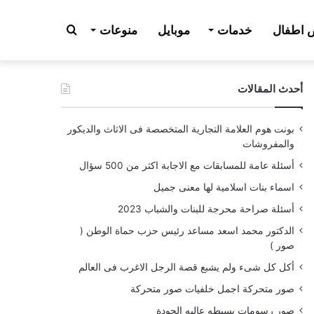
بحث
اطفال
خدمات
موبايل
منوعات
أحدث المقالات
عن
بونت هوم العلامة التجارية المتخصصة فى الاثاث والديكور
والمفروشات
أسئلة عامة للمسابقات مع الاجابة اكثر من 500 سؤال
اسماء بنات اسلامية لها معنى جميل
أسئلة صراحة محرجة للبنات والشباب 2023
الدكتور محمد اسعد مساعد رئيس حزب حماة الوطن (
صور )
أكل كل شىء ولم يشبع قصة الرجل الاغرب فى العالم
صور متحركة اجمل خلفيات صور متحركة
صور رسومات بسيطه عاليه الجودة