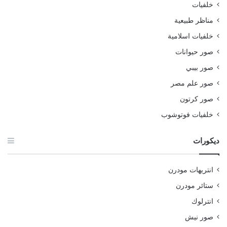
خلفيات
مناظر طبيعية
خلفيات اسلامية
صور حيوانات
صور بيبي
صور علم مصر
صور كرتون
خلفيات فوتوشوب
ديكورات
انتريهات مودرن
ستائر مودرن
انترلوك
صور نيش