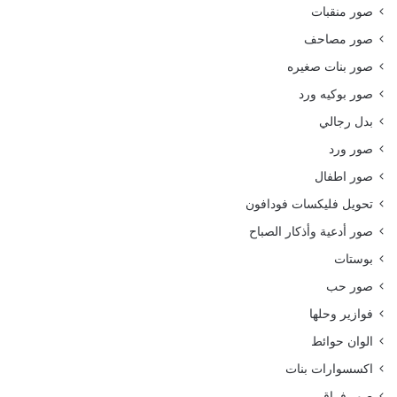
صور منقبات
صور مصاحف
صور بنات صغيره
صور بوكيه ورد
بدل رجالي
صور ورد
صور اطفال
تحويل فليكسات فودافون
صور أدعية وأذكار الصباح
بوستات
صور حب
فوازير وحلها
الوان حوائط
اكسسوارات بنات
صور فراق