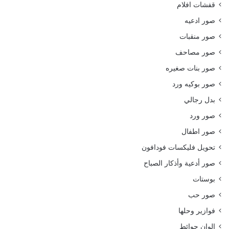
قفشات افلام
صور ادعيه
صور منقبات
صور مصاحف
صور بنات صغيره
صور بوكيه ورد
بدل رجالي
صور ورد
صور اطفال
تحويل فليكسات فودافون
صور أدعية وأذكار الصباح
بوستات
صور حب
فوازير وحلها
الوان حوائط