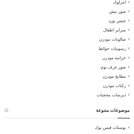
انترلوك
صور نيش
جبس بورد
سراير اطفال
صالونات مودرن
رسومات حوائط
جزامة مودرن
صور غرف نوم
مطابخ مودرن
ركنات مودرن
ديرسات محجبات
موضوعات متنوعة
بوستات فيس بوك