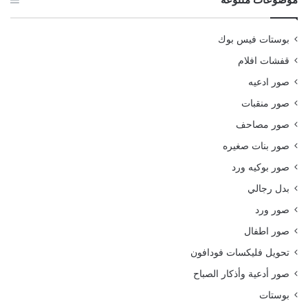
بوستات فيس بوك
قفشات افلام
صور ادعيه
صور منقبات
صور مصاحف
صور بنات صغيره
صور بوكيه ورد
بدل رجالي
صور ورد
صور اطفال
تحويل فليكسات فودافون
صور أدعية وأذكار الصباح
بوستات