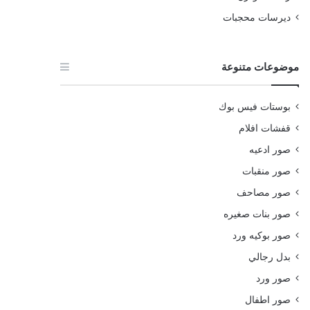
ديرسات محجبات
موضوعات متنوعة
بوستات فيس بوك
قفشات افلام
صور ادعيه
صور منقبات
صور مصاحف
صور بنات صغيره
صور بوكيه ورد
بدل رجالي
صور ورد
صور اطفال