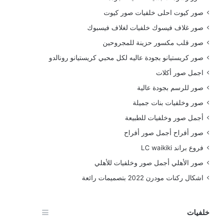
صور كيوت احلى خلفيات صور كيوت
صور غلاف فيسوك خلفيات لغلاف فيسبوك
صور قلب مكسور حزينة للمجروحين
صور كريستيانو بجودة عاليه لكل محبي كريستيانو رونالدو
اجمل صور أكلات
صور للرسم بجودة عالية
صور وخلفيات بنات جميلة
أجمل صور وخلفيات للطبيعة
صور أفراح أجمل صور أفراح
فروع براند LC waikiki
صور الأهلي أجمل صور وخلفيات للأهلي
اشكال ركنات مودرن 2022 بتصميمات رائعة
خلفيات