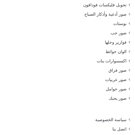
تحويل فليكسات فودافون
صور أدعية وأذكار الصباح
بوستات
صور حب
فوازير وحلها
الوان حوائط
اكسسوارات بنات
صور فراق
صور عربيات
صور حوامل
صور بحبك
سياسة الخصوصية
اتصل بنا