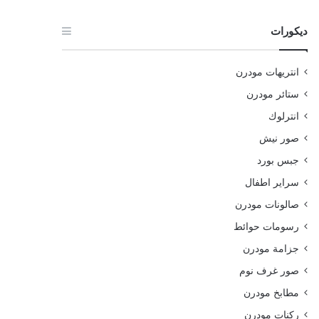
ديكورات
انتريهات مودرن
ستائر مودرن
انترلوك
صور نيش
جبس بورد
سراير اطفال
صالونات مودرن
رسومات حوائط
جزامة مودرن
صور غرف نوم
مطابخ مودرن
ركنات مودرن