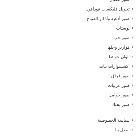
تحويل فليكسات فودافون
صور أدعية وأذكار الصباح
بوستات
صور حب
فوازير وحلها
الوان حوائط
اكسسوارات بنات
صور فراق
صور عربيات
صور حوامل
صور بحبك
سياسة الخصوصية
اتصل بنا