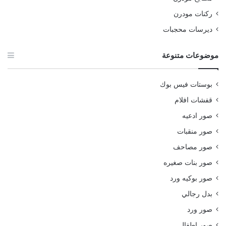
ركنات مودرن
ديرسات محجبات
موضوعات متنوعة
بوستات فيس بوك
قفشات افلام
صور ادعيه
صور منقبات
صور مصاحف
صور بنات صغيره
صور بوكيه ورد
بدل رجالي
صور ورد
صور اطفال