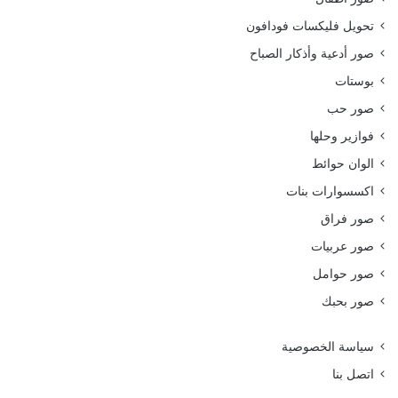
تحويل فليكسات فودافون
صور أدعية وأذكار الصباح
بوستات
صور حب
فوازير وحلها
الوان حوائط
اكسسوارات بنات
صور فراق
صور عربيات
صور حوامل
صور بحبك
سياسة الخصوصية
اتصل بنا