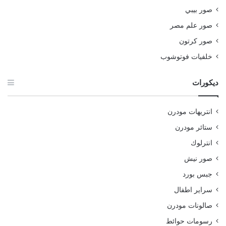
صور بيبي
صور علم مصر
صور كرتون
خلفيات فوتوشوب
ديكورات
انتريهات مودرن
ستائر مودرن
انترلوك
صور نيش
جبس بورد
سراير اطفال
صالونات مودرن
رسومات حوائط