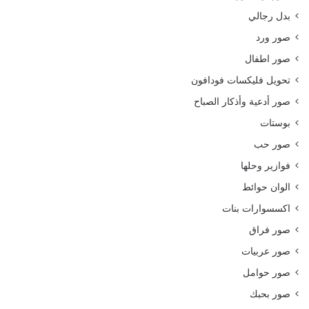
بدل رجالي
صور ورد
صور اطفال
تحويل فليكسات فودافون
صور أدعية وأذكار الصباح
بوستات
صور حب
فوازير وحلها
الوان حوائط
اكسسوارات بنات
صور فراق
صور عربيات
صور حوامل
صور بحبك