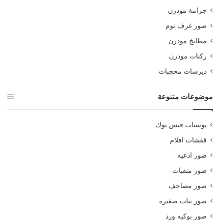
جزامة مودرن
صور غرف نوم
مطابخ مودرن
ركنات مودرن
ديرسات محجبات
موضوعات متنوعة
بوستات فيس بوك
قفشات افلام
صور ادعيه
صور منقبات
صور مصاحف
صور بنات صغيره
صور بوكيه ورد