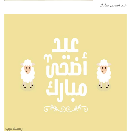
عيد اضحى مبارك