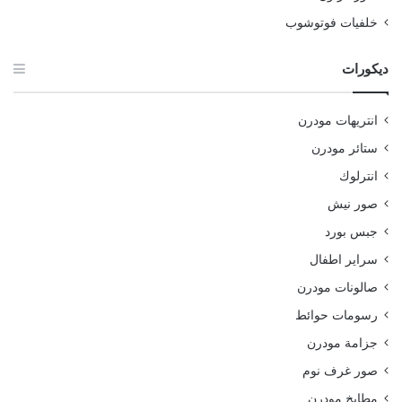
خلفيات فوتوشوب
ديكورات
انتريهات مودرن
ستائر مودرن
انترلوك
صور نيش
جبس بورد
سراير اطفال
صالونات مودرن
رسومات حوائط
جزامة مودرن
صور غرف نوم
مطابخ مودرن