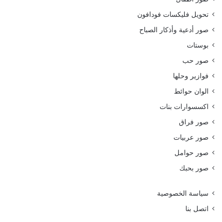
تحويل فليكسات فودافون
صور أدعية وأذكار الصباح
بوستات
صور حب
فوازير وحلها
الوان حوائط
اكسسوارات بنات
صور فراق
صور عربيات
صور حوامل
صور بحبك
سياسة الخصوصية
اتصل بنا