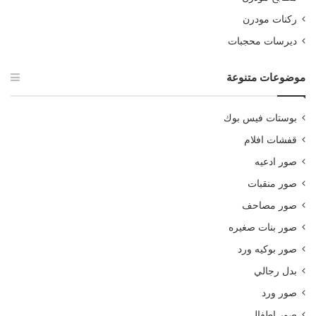
ركنات مودرن
ديرسات محجبات
موضوعات متنوعة
بوستات فيس بوك
قفشات افلام
صور ادعيه
صور منقبات
صور مصاحف
صور بنات صغيره
صور بوكيه ورد
بدل رجالي
صور ورد
صور اطفال