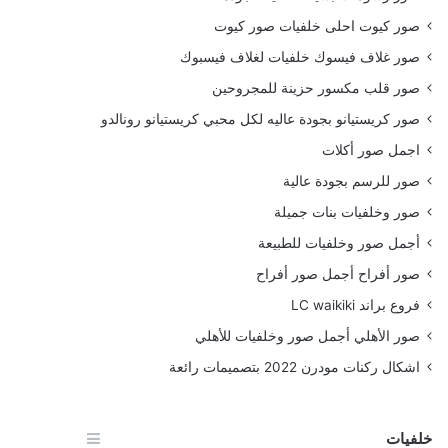
صور كيوت احلى خلفيات صور كيوت
صور غلاف فيسوك خلفيات لغلاف فيسبوك
صور قلب مكسور حزينة للمجروحين
صور كريستيانو بجودة عاليه لكل محبي كريستيانو رونالدو
اجمل صور أكلات
صور للرسم بجودة عالية
صور وخلفيات بنات جميلة
أجمل صور وخلفيات للطبيعة
صور أفراح أجمل صور أفراح
فروع براند LC waikiki
صور الأهلي أجمل صور وخلفيات للأهلي
اشكال ركنات مودرن 2022 بتصميمات رائعة
خلفيات