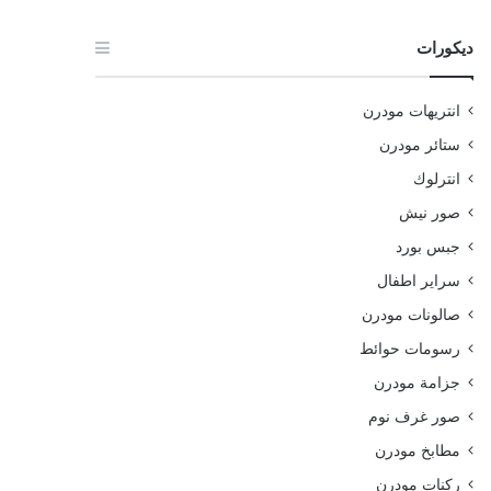
ديكورات
انتريهات مودرن
ستائر مودرن
انترلوك
صور نيش
جبس بورد
سراير اطفال
صالونات مودرن
رسومات حوائط
جزامة مودرن
صور غرف نوم
مطابخ مودرن
ركنات مودرن