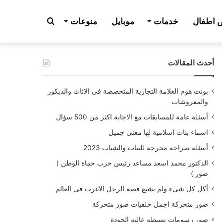
بحث
اطفال
خدمات
موبايل
منوعات
أحدث المقالات
عن
بونت هوم العلامة التجارية المتخصصة فى الاثاث والديكور
والمفروشات
أسئلة عامة للمسابقات مع الاجابة اكثر من 500 سؤال
اسماء بنات اسلامية لها معنى جميل
أسئلة صراحة محرجة للبنات والشباب 2023
الدكتور محمد اسعد مساعد رئيس حزب حماة الوطن (
صور )
أكل كل شىء ولم يشبع قصة الرجل الاغرب فى العالم
صور متحركة اجمل خلفيات صور متحركة
صور رسومات بسيطه عاليه الجودة