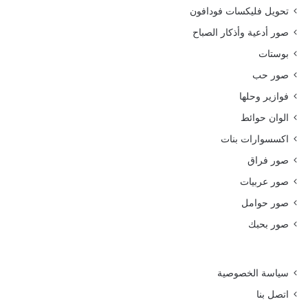
تحويل فليكسات فودافون
صور أدعية وأذكار الصباح
بوستات
صور حب
فوازير وحلها
الوان حوائط
اكسسوارات بنات
صور فراق
صور عربيات
صور حوامل
صور بحبك
سياسة الخصوصية
اتصل بنا