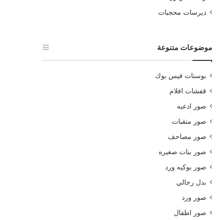
ديرسات محجبات
موضوعات متنوعة
بوستات فيس بوك
قفشات افلام
صور ادعيه
صور منقبات
صور مصاحف
صور بنات صغيره
صور بوكيه ورد
بدل رجالي
صور ورد
صور اطفال